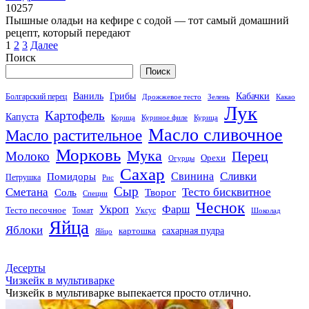
10
257
Пышные оладьи на кефире с содой — тот самый домашний
рецепт, который передают
Пагинация
1
2
3
Далее
записей
Поиск
Поиск
Кабачки
Ваниль
Грибы
Болгарский перец
Дрожжевое тесто
Зелень
Какао
Лук
Картофель
Капуста
Корица
Куриное филе
Курица
Масло сливочное
Масло растительное
Морковь
Мука
Перец
Молоко
Орехи
Огурцы
Сахар
Сливки
Помидоры
Свинина
Петрушка
Рис
Сыр
Сметана
Тесто бисквитное
Соль
Творог
Специи
Чеснок
Укроп
Фарш
Тесто песочное
Томат
Уксус
Шоколад
Яйца
Яблоки
сахарная пудра
картошка
Яйцо
Десерты
Чизкейк в мультиварке
Чизкейк в мультиварке выпекается просто отлично.