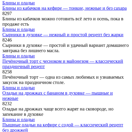
Блины и оладьи
Блины из кабачков на кефире — тонкие, нежные и без сахара
8
297
Блины из кабачков можно готовить всё лето и осень, пока в
продаже есть
Блины и оладьи
Сырники в духовке — нежный и простой рецепт без жарки
8
246
Сырники в духовке — простой и удачный вариант домашнего
завтрака без лишнего масла.
Блины и оладьи
Печёночный торт с чесноком и майонезом — классический
праздничный рецепт
8
258
Печёночный торт — одна из самых любимых и узнаваемых
закусок на праздничном столе.
Блины и оладьи
Оладьи на дрожжах с бананом в духовке — пышные и
нежные
8
232
Оладьи на дрожжах чаще всего жарят на сковороде, но
запекание в духовке
Блины и оладьи
Пышные оладьи на кефире с содой — классический рецепт
без дрожжей