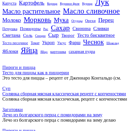
Лук
Картофель
Капуста
Корица
Куриное филе
Курица
Масло сливочное
Масло растительное
Морковь
Мука
Перец
Молоко
Орехи
Огурцы
Сахар
Сливки
Помидоры
Свинина
Петрушка
Рис
Сыр
Сметана
Тесто бисквитное
Соль
Творог
Специи
Чеснок
Укроп
Фарш
Тесто песочное
Томат
Уксус
Шоколад
Яйца
Яблоки
сахарная пудра
картошка
Яйцо
Пироги и пицца
Тесто для пиццы как в пиццерии
Это тесто для пиццы – рецепт от Дженнаро Контальдо (см.
Суп
Солянка сборная мясная классическая рецепт с копченостями
Солянка сборная мясная классическая, рецепт с копченостями
Заготовки
Лечо из болгарского перца с помидорами на зиму
Лечо из болгарского перца с помидорами на зиму делаю
Пироги и пицца