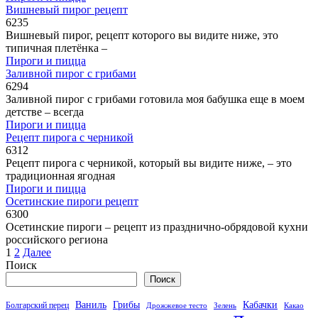
Вишневый пирог рецепт
6
235
Вишневый пирог, рецепт которого вы видите ниже, это
типичная плетёнка –
Пироги и пицца
Заливной пирог с грибами
6
294
Заливной пирог с грибами готовила моя бабушка еще в моем
детстве – всегда
Пироги и пицца
Рецепт пирога с черникой
6
312
Рецепт пирога с черникой, который вы видите ниже, – это
традиционная ягодная
Пироги и пицца
Осетинские пироги рецепт
6
300
Осетинские пироги – рецепт из празднично-обрядовой кухни
российского региона
Пагинация
1
2
Далее
записей
Поиск
Поиск
Кабачки
Ваниль
Грибы
Болгарский перец
Дрожжевое тесто
Зелень
Какао