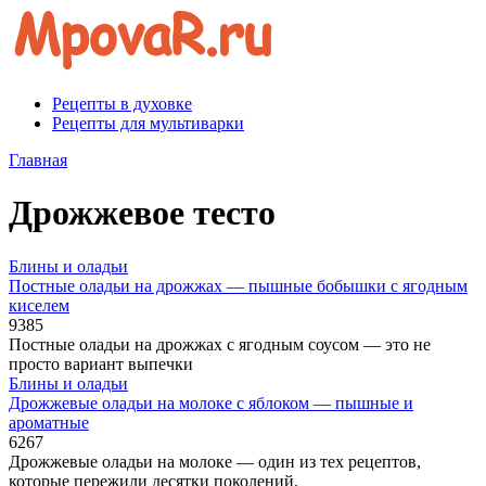
Перейти
к
контенту
Рецепты в духовке
Рецепты для мультиварки
Главная
Дрожжевое тесто
Блины и оладьи
Постные оладьи на дрожжах — пышные бобышки с ягодным
киселем
9
385
Постные оладьи на дрожжах с ягодным соусом — это не
просто вариант выпечки
Блины и оладьи
Дрожжевые оладьи на молоке с яблоком — пышные и
ароматные
6
267
Дрожжевые оладьи на молоке — один из тех рецептов,
которые пережили десятки поколений.