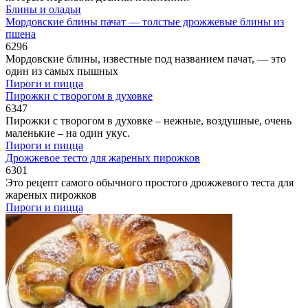
Блины и оладьи
Мордовские блины пачат — толстые дрожжевые блины из
пшена
6
296
Мордовские блины, известные под названием пачат, — это
один из самых пышных
Пироги и пицца
Пирожки с творогом в духовке
6
347
Пирожки с творогом в духовке – нежные, воздушные, очень
маленькие – на один укус.
Пироги и пицца
Дрожжевое тесто для жареных пирожков
6
301
Это рецепт самого обычного простого дрожжевого теста для
жареных пирожков
Пироги и пицца