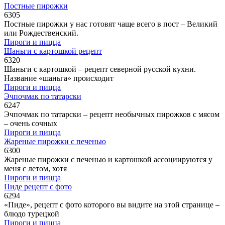
Постные пирожки
6
305
Постные пирожки у нас готовят чаще всего в пост – Великий
или Рождественский.
Пироги и пицца
Шаньги с картошкой рецепт
6
320
Шаньги с картошкой – рецепт северной русской кухни.
Название «шаньга» происходит
Пироги и пицца
Эчпочмак по татарски
6
247
Эчпочмак по татарски – рецепт необычных пирожков с мясом
– очень сочных
Пироги и пицца
Жареные пирожки с печенью
6
300
Жареные пирожки с печенью и картошкой ассоциируются у
меня с летом, хотя
Пироги и пицца
Пиде рецепт с фото
6
294
«Пиде», рецепт с фото которого вы видите на этой странице –
блюдо турецкой
Пироги и пицца