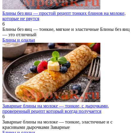
Блины без яиц — простой рецепт тонких блинов на молоке,
которые не рвутся
6
Блины без яиц — тонкие, мягкие и эластичные Блины без яиц
— это отличный
Блины и оладьи
Заварные блины на молоке — тонкие, с дырочками,
проверенный рецепт который всегда получается
6
Заварные блины на молоке — тонкие, эластичные и с
красивыми дырочками Заварные
Блины и оладьи