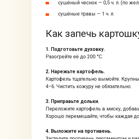
сушёный чеснок — 0,5 ч. л. (по же
сушёные травы — 1 ч. л.
Как запечь картошк
1. Подготовьте духовку.
Разогрейте её до 200 °C.
2. Нарежьте картофель.
Картофель тщательно вымойте. Крупные
4–6. Чистить кожуру не обязательно.
3. Приправьте дольки.
Переложите картофель в миску, добавьте
Хорошо перемешайте, чтобы каждая до
4. Выложите на противень.
Застелите противень пергаментом и раз