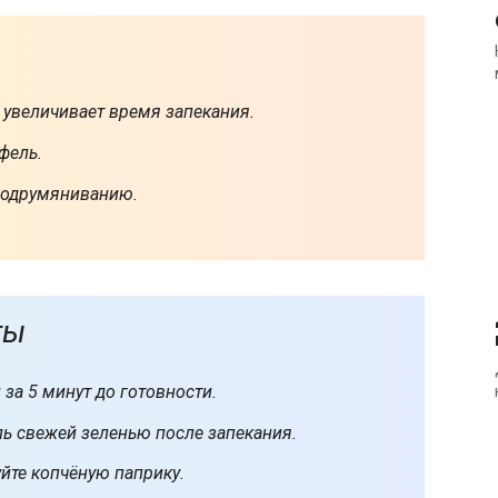
 увеличивает время запекания.
фель.
подрумяниванию.
ты
за 5 минут до готовности.
ь свежей зеленью после запекания.
йте копчёную паприку.