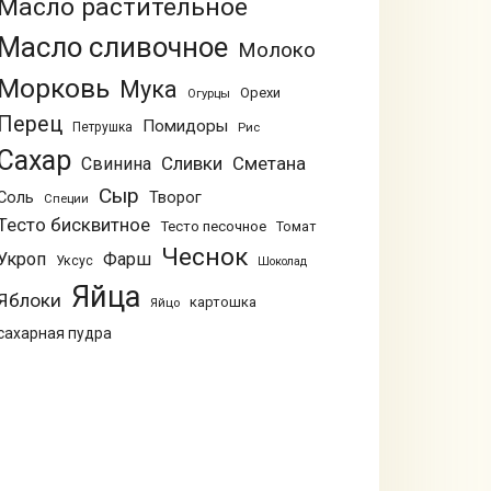
Масло растительное
Масло сливочное
Молоко
Морковь
Мука
Орехи
Огурцы
Перец
Помидоры
Петрушка
Рис
Сахар
Сливки
Сметана
Свинина
Сыр
Соль
Творог
Специи
Тесто бисквитное
Тесто песочное
Томат
Чеснок
Укроп
Фарш
Уксус
Шоколад
Яйца
Яблоки
картошка
Яйцо
сахарная пудра