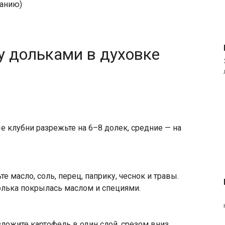
ланию)
у дольками в духовке
 клубни разрежьте на 6–8 долек, средние — на
 масло, соль, перец, паприку, чеснок и травы.
лька покрылась маслом и специями.
ложите картофель в один слой, срезом вниз.