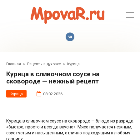
Перейти
к
контенту
Главная
»
Рецепты в духовке
»
Курица
Курица в сливочном соусе на
сковороде — нежный рецепт
Курица
08.02.2026
Курица в сливочном соусе на сковороде — блюдо из разряда
«быстро, просто и всегда вкусно». Мясо получается нежным,
соус густым и насыщенным, отлично подходящим к любому
гарниру.