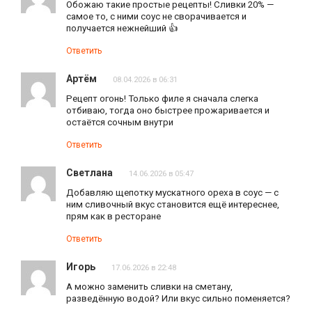
Обожаю такие простые рецепты! Сливки 20% —
самое то, с ними соус не сворачивается и
получается нежнейший 👍
Ответить
Артём
08.04.2026 в 06:31
Рецепт огонь! Только филе я сначала слегка
отбиваю, тогда оно быстрее прожаривается и
остаётся сочным внутри
Ответить
Светлана
14.06.2026 в 05:47
Добавляю щепотку мускатного ореха в соус — с
ним сливочный вкус становится ещё интереснее,
прям как в ресторане
Ответить
Игорь
17.06.2026 в 22:48
А можно заменить сливки на сметану,
разведённую водой? Или вкус сильно поменяется?