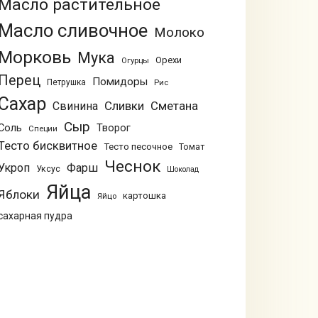
Масло растительное
Масло сливочное
Молоко
Морковь
Мука
Орехи
Огурцы
Перец
Помидоры
Петрушка
Рис
Сахар
Сливки
Сметана
Свинина
Сыр
Соль
Творог
Специи
Тесто бисквитное
Тесто песочное
Томат
Чеснок
Укроп
Фарш
Уксус
Шоколад
Яйца
Яблоки
картошка
Яйцо
сахарная пудра