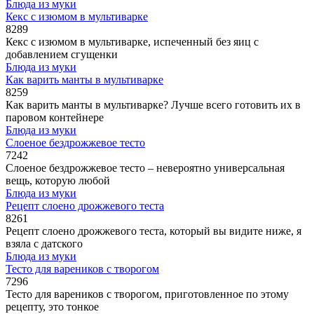
Блюда из муки
Кекс с изюмом в мультиварке
8
289
Кекс с изюмом в мультиварке, испеченный без яиц с
добавлением сгущенки
Блюда из муки
Как варить манты в мультиварке
8
259
Как варить манты в мультиварке? Лучше всего готовить их в
паровом контейнере
Блюда из муки
Слоеное бездрожжевое тесто
7
242
Слоеное бездрожжевое тесто – невероятно универсальная
вещь, которую любой
Блюда из муки
Рецепт слоено дрожжевого теста
8
261
Рецепт слоено дрожжевого теста, который вы видите ниже, я
взяла с датского
Блюда из муки
Тесто для вареников с творогом
7
296
Тесто для вареников с творогом, приготовленное по этому
рецепту, это тонкое