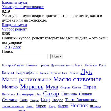
Блюда из муки
Хачапури в мультиварке
8
219
Хачапури в мультиварке приготовить так же легко, как и в
духовке или на сковороде.
Блюда из муки
Чуррос рецепт
8
208
Пончики чуррос, рецепт которых вы здесь видите, – это очень
популярное
Пагинация
1
2
3
Далее
записей
Поиск
Поиск
Кабачки
Ваниль
Грибы
Болгарский перец
Дрожжевое тесто
Зелень
Какао
Лук
Картофель
Капуста
Корица
Куриное филе
Курица
Масло сливочное
Масло растительное
Морковь
Мука
Перец
Молоко
Орехи
Огурцы
Сахар
Сливки
Помидоры
Свинина
Петрушка
Рис
Сыр
Сметана
Тесто бисквитное
Соль
Творог
Специи
Чеснок
Укроп
Фарш
Тесто песочное
Томат
Уксус
Шоколад