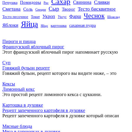
Сахар
Сливки
Помидоры
Свинина
Петрушка
Рис
Сыр
Сметана
Тесто бисквитное
Соль
Творог
Специи
Чеснок
Укроп
Фарш
Тесто песочное
Томат
Уксус
Шоколад
Яйца
Яблоки
сахарная пудра
картошка
Яйцо
Пироги и пицца
Французский яблочный пирог
Этот французский яблочный пирог напоминает русскую
Суп
Говяжий бульон рецепт
Говяжий бульон, рецепт которого вы видите ниже, – это
Кексы
Лимонный кекс
Это простой рецепт лимонного кекса с цуккини.
Картошка в духовке
Рецепт запеченного картофеля в духовке
Рецепт запеченного картофеля в духовке который описан
Мясные блюда
Мясо в горшочках в духовке