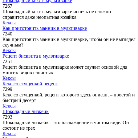
Шоколадный кекс в мультиварке
7
267
Шоколадный кекс в мультиварке испечь не сложно –
справится даже неопытная хозяйка.
Кексы
Как приготовить манник в мультиварке
7
240
Как приготовить манник в мультиварке, чтобы он не выглядел
скучным?
Кексы
Рецепт бисквита в мультиварке
7
251
Рецепт бисквита в мультиварке может служит основой для
многих видов слоистых
Кексы
Кекс со сгущенкой рецепт
7
299
Кекс со сгущенкой, рецепт которого здесь описан, – простой и
быстрый десерт
Кексы
Шоколадный чизкейк
7
293
Шоколадный чизкейк – это наслаждение в чистом виде. Он
состоит из трех
Кексы