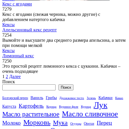
Кекс с ягодами
7
279
Кекс с ягодами (свежая черника, можно другие) с
добавлением натертого кабачка
Кексы
Апельсиновый кекс рецепт
7
254
Вымойте и высушите два среднего размера апельсина, а затем
при помощи мелкой
Кексы
Лимонный кекс
7
250
Это простой рецепт лимонного кекса с цуккини. Кабачки –
очень подходящее
Пагинация
1
2
Далее
записей
Поиск
Поиск
Кабачки
Ваниль
Грибы
Болгарский перец
Дрожжевое тесто
Зелень
Какао
Лук
Картофель
Капуста
Корица
Куриное филе
Курица
Масло сливочное
Масло растительное
Морковь
Мука
Перец
Молоко
Орехи
Огурцы