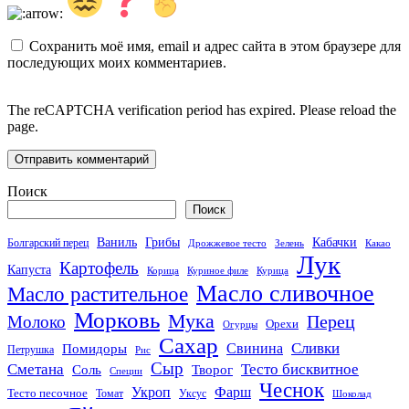
Сохранить моё имя, email и адрес сайта в этом браузере для
последующих моих комментариев.
The reCAPTCHA verification period has expired. Please reload the
page.
Поиск
Поиск
Кабачки
Ваниль
Грибы
Болгарский перец
Дрожжевое тесто
Зелень
Какао
Лук
Картофель
Капуста
Корица
Куриное филе
Курица
Масло сливочное
Масло растительное
Морковь
Мука
Перец
Молоко
Орехи
Огурцы
Сахар
Сливки
Помидоры
Свинина
Петрушка
Рис
Сыр
Сметана
Тесто бисквитное
Соль
Творог
Специи
Чеснок
Укроп
Фарш
Тесто песочное
Томат
Уксус
Шоколад