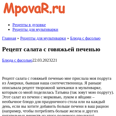
Перейти
к
контенту
Рецепты в духовке
Рецепты для мультиварки
Главная
»
Рецепты для мультиварки
»
Блюда с фасолью
Рецепт салата с говяжьей печенью
Блюда с фасолью
22.03.2023
221
Рецепт салата с говяжьей печенью мне прислала моя подруга
из Америки, бывшая наша соотечественница. Я раньше
описывала рецепт творожной запеканки в мультиварке,
которым со мной поделилась Татьяна (так зовут мою подругу).
Этот салат из печени с морковью, луком и яйцами –
необычное блюдо для праздничного стола или на каждый
день, если вы хотите добавить больше печени в ваш рацион
(например, чтобы потреблять больше железа и других
питательных веществ из этого полезного продукта).