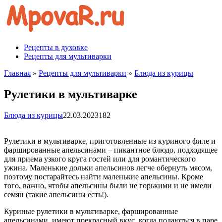
Перейти
к
контенту
Рецепты в духовке
Рецепты для мультиварки
Главная
»
Рецепты для мультиварки
»
Блюда из курицы
Рулетики в мультиварке
Блюда из курицы
22.03.2023
182
Рулетики в мультиварке, приготовленные из куриного филе и
фаршированные апельсинами – пикантное блюдо, подходящее
для приема узкого круга гостей или для романтического
ужина. Маленькие дольки апельсинов легче обернуть мясом,
поэтому постарайтесь найти маленькие апельсины. Кроме
того, важно, чтобы апельсины были не горькими и не имели
семян (такие апельсины есть!).
Куриные рулетики в мультиварке, фаршированные
апельсинами, имеют прекрасный вкус, когда подаються в паре