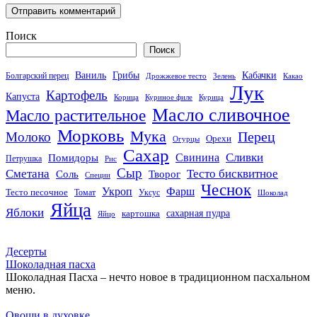
Поиск
Поиск
Кабачки
Ваниль
Грибы
Болгарский перец
Дрожжевое тесто
Зелень
Какао
Лук
Картофель
Капуста
Корица
Куриное филе
Курица
Масло сливочное
Масло растительное
Морковь
Мука
Перец
Молоко
Орехи
Огурцы
Сахар
Сливки
Помидоры
Свинина
Петрушка
Рис
Сыр
Сметана
Тесто бисквитное
Соль
Творог
Специи
Чеснок
Укроп
Фарш
Тесто песочное
Томат
Уксус
Шоколад
Яйца
Яблоки
сахарная пудра
картошка
Яйцо
Десерты
Шоколадная пасха
Шоколадная Пасха – нечто новое в традиционном пасхальном
меню.
Овощи в духовке