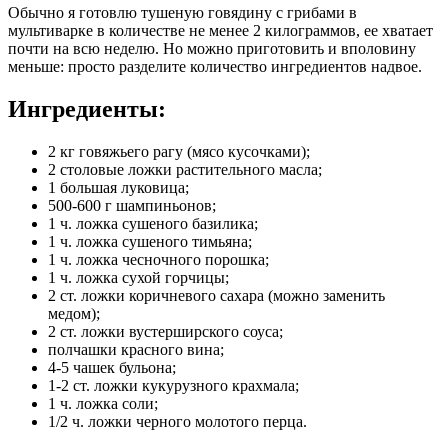
Обычно я готовлю тушеную говядину с грибами в
мультиварке в количестве не менее 2 килограммов, ее хватает
почти на всю неделю. Но можно приготовить и вполовину
меньше: просто разделите количество ингредиентов надвое.
Ингредиенты:
2 кг говяжьего рагу (мясо кусочками);
2 столовые ложки растительного масла;
1 большая луковица;
500-600 г шампиньонов;
1 ч. ложка сушеного базилика;
1 ч. ложка сушеного тимьяна;
1 ч. ложка чесночного порошка;
1 ч. ложка сухой горчицы;
2 ст. ложки коричневого сахара (можно заменить
медом);
2 ст. ложки вустерширского соуса;
полчашки красного вина;
4-5 чашек бульона;
1-2 ст. ложки кукурузного крахмала;
1 ч. ложка соли;
1/2 ч. ложки черного молотого перца.