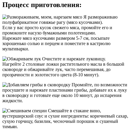
Процесс приготовления:
Я размораживаю
полуфабрикатное говяжье рагу (мясо кусочками).
Если у вас просто кусок свежего мяса, промойте его и
промокните насухо бумажными полотенцами.
Нарежьте мясо кусочками размером 5-7 см, посыпьте
хорошенько солью и перцем и поместите в кастрюлю
мультиварки.
Очистите и нарежьте луковицу.
Нагрейте 2 столовые ложки растительного масла в большой
сковороде и обжаривайте лук, часто перемешивая, до
прозрачности и золотистого цвета (8-10 минут).
Промойте, по возможности
просушите и нарежьте пластинами грибы, добавьте их к луку
в сковородку и готовьте еще около 10 минут, до испарения
жидкости.
Смешайте в стакане вино,
вустерширский соус и сухие ингредиенты: коричневый сахар,
сухую горчицу, базилик, чесночный порошок и сушеный
тимьян.