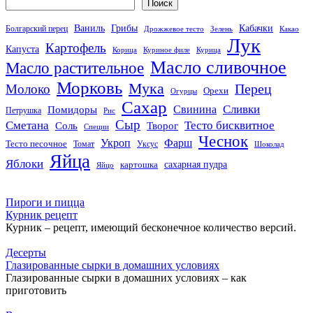
Поиск
Кабачки
Ваниль
Грибы
Болгарский перец
Дрожжевое тесто
Зелень
Какао
Лук
Картофель
Капуста
Корица
Куриное филе
Курица
Масло сливочное
Масло растительное
Морковь
Мука
Перец
Молоко
Орехи
Огурцы
Сахар
Сливки
Помидоры
Свинина
Петрушка
Рис
Сыр
Сметана
Тесто бисквитное
Соль
Творог
Специи
Чеснок
Укроп
Фарш
Тесто песочное
Томат
Уксус
Шоколад
Яйца
Яблоки
сахарная пудра
картошка
Яйцо
Пироги и пицца
Курник рецепт
Курник – рецепт, имеющий бесконечное количество версий.
Десерты
Глазированные сырки в домашних условиях
Глазированные сырки в домашних условиях – как
приготовить