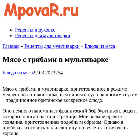
Перейти
к
контенту
Рецепты в духовке
Рецепты для мультиварки
Главная
»
Рецепты для мультиварки
»
Блюда из мяса
Мясо с грибами в мультиварке
Блюда из мяса
22.03.2023
254
Мясо с грибами в мультиварке, приготовленное в режиме
медленной готовки с красным вином и вустерширским соусом
– традиционное британское воскресное блюдо.
Оно немного напоминает французский беф бургиньон, рецепт
которого описан на этой странице. Мне больше нравится
говядина, приготовленная подобным образом. Однако я
пробовала готовить так и свинину, получается тоже очень
хорошо.