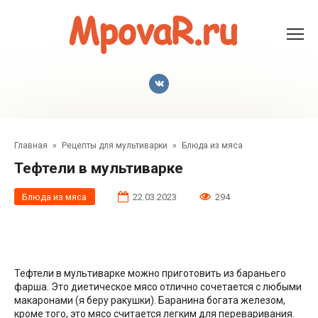
Перейти
к
контенту
Главная
»
Рецепты для мультиварки
»
Блюда из мяса
Тефтели в мультиварке
Блюда из мяса
22.03.2023
294
Тефтели в мультиварке можно приготовить из бараньего
фарша. Это диетическое мясо отлично сочетается с любыми
макаронами (я беру ракушки). Баранина богата железом,
кроме того, это мясо считается легким для переваривания.