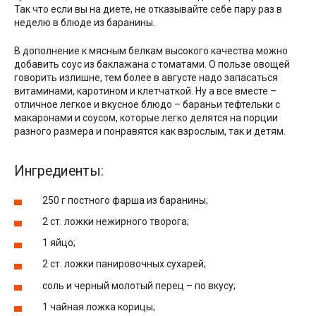
Так что если вы на диете, не отказывайте себе пару раз в
неделю в блюде из баранины.
В дополнение к мясным белкам высокого качества можно
добавить соус из баклажана с томатами. О пользе овощей
говорить излишне, тем более в августе надо запасаться
витаминами, каротином и клетчаткой. Ну а все вместе –
отличное легкое и вкусное блюдо – бараньи тефтельки с
макаронами и соусом, которые легко делятся на порции
разного размера и понравятся как взрослым, так и детям.
Ингредиенты:
250 г постного фарша из баранины;
2 ст. ложки нежирного творога;
1 яйцо;
2 ст. ложки панировочных сухарей;
соль и черный молотый перец – по вкусу;
1 чайная ложка корицы;