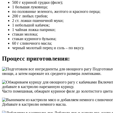
500 г куриной грудки (филе);
1 большая луковица;
по половинке зеленого, желтого и красного перца;
200 г любых грибов;
2 ст. ложки пшеничной муки;
1 небольшой кабачок;
1 чайная ложка паприки;
стакан молока;
стакан куриного бульона;
60 г сливочного масла;
черный молотый перец и соль – по вкусу.
Процесс приготовления:
Подготовьте
овощи, а затем нарежьте их среднего размера ломтиками.
Включите
добавьте в кастрюлю нарезанную курицу.
Часто помешивая, обжарьте куриное филе до золотистого цвет
Добавьте в кастрюлю немного масла.
Добавьте лук и жарьте его, часто