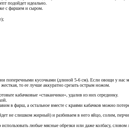
епт подойдет идеально.
ке с фаршем и сыром.
);
и поперечными кусочками (длиной 5-6 см). Если овощи у нас мол
 жесткая, то ее лучше аккуратно срезать острым ножом.
отовьте кабачковые «стаканчики», удалив из них серединку.
кой.
авим в фарш, а остальное вместе с краями кабачков можно потере
дет не слишком жирный) и разбиваем в него яйцо, солим, перч
о использовать любые мясные обрезки или даже колбасу, словом 