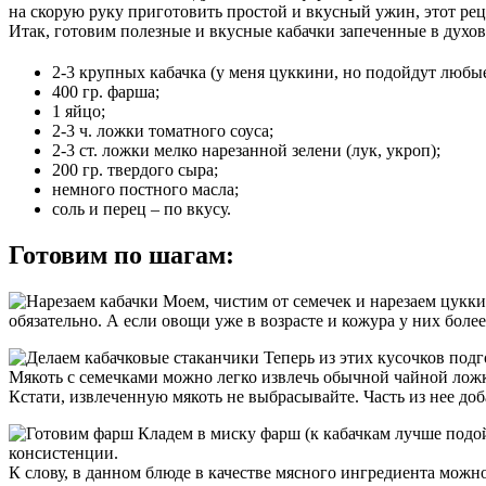
на скорую руку приготовить простой и вкусный ужин, этот рец
Итак, готовим полезные и вкусные кабачки запеченные в духов
2-3 крупных кабачка (у меня цуккини, но подойдут любые
400 гр. фарша;
1 яйцо;
2-3 ч. ложки томатного соуса;
2-3 ст. ложки мелко нарезанной зелени (лук, укроп);
200 гр. твердого сыра;
немного постного масла;
соль и перец – по вкусу.
Готовим по шагам:
Моем, чистим от семечек и нарезаем цуккин
обязательно. А если овощи уже в возрасте и кожура у них более
Теперь из этих кусочков подг
Мякоть с семечками можно легко извлечь обычной чайной лож
Кстати, извлеченную мякоть не выбрасывайте. Часть из нее доб
Кладем в миску фарш (к кабачкам лучше подой
консистенции.
К слову, в данном блюде в качестве мясного ингредиента можн