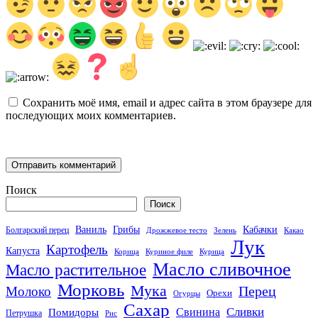
Сохранить моё имя, email и адрес сайта в этом браузере для
последующих моих комментариев.
Поиск
Поиск
Кабачки
Ваниль
Грибы
Болгарский перец
Дрожжевое тесто
Зелень
Какао
Лук
Картофель
Капуста
Корица
Куриное филе
Курица
Масло сливочное
Масло растительное
Морковь
Мука
Перец
Молоко
Орехи
Огурцы
Сахар
Сливки
Помидоры
Свинина
Петрушка
Рис