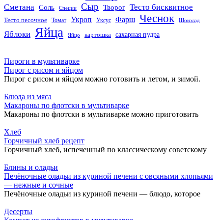
Сыр
Сметана
Тесто бисквитное
Соль
Творог
Специи
Чеснок
Укроп
Фарш
Тесто песочное
Томат
Уксус
Шоколад
Яйца
Яблоки
сахарная пудра
картошка
Яйцо
Пироги в мультиварке
Пирог с рисом и яйцом
Пирог с рисом и яйцом можно готовить и летом, и зимой.
Блюда из мяса
Макароны по флотски в мультиварке
Макароны по флотски в мультиварке можно приготовить
Хлеб
Горчичный хлеб рецепт
Горчичный хлеб, испеченный по классическому советскому
Блины и оладьи
Печёночные оладьи из куриной печени с овсяными хлопьями
— нежные и сочные
Печёночные оладьи из куриной печени — блюдо, которое
Десерты