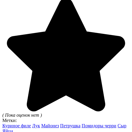
( Пока оценок нет )
Метки:
Куриное филе
Лук
Майонез
Петрушка
Помидоры черри
Сыр
Яйца