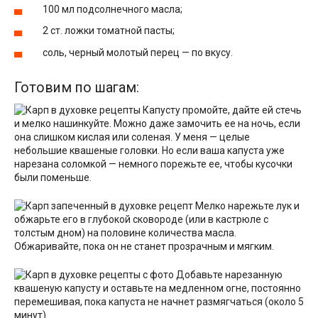
100 мл подсолнечного масла;
2 ст. ложки томатной пасты;
соль, черный молотый перец — по вкусу.
Готовим по шагам:
Капусту промойте, дайте ей стечь
и мелко нашинкуйте. Можно даже замочить ее на ночь, если
она слишком кислая или соленая. У меня — целые
небольшие квашеные головки. Но если ваша капуста уже
нарезана соломкой — немного порежьте ее, чтобы кусочки
были поменьше.
Мелко нарежьте лук и
обжарьте его в глубокой сковороде (или в кастрюле с
толстым дном) на половине количества масла.
Обжаривайте, пока он не станет прозрачным и мягким.
Добавьте нарезанную
квашеную капусту и оставьте на медленном огне, постоянно
перемешивая, пока капуста не начнет размягчаться (около 5
минут).