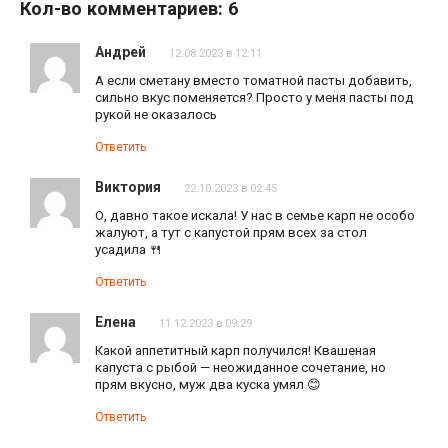
Кол-во комментариев: 6
Андрей
12.08.2023 в 12:11
А если сметану вместо томатной пасты добавить,
сильно вкус поменяется? Просто у меня пасты под
рукой не оказалось
Ответить
Виктория
22.10.2023 в 02:45
О, давно такое искала! У нас в семье карп не особо
жалуют, а тут с капустой прям всех за стол
усадила 🍴
Ответить
Елена
11.12.2023 в 09:29
Какой аппетитный карп получился! Квашеная
капуста с рыбой — неожиданное сочетание, но
прям вкусно, муж два куска умял 😊
Ответить