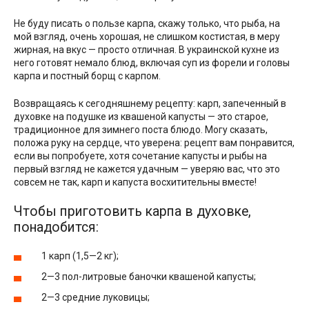
Не буду писать о пользе карпа, скажу только, что рыба, на
мой взгляд, очень хорошая, не слишком костистая, в меру
жирная, на вкус — просто отличная. В украинской кухне из
него готовят немало блюд, включая суп из форели и головы
карпа и постный борщ с карпом.
Возвращаясь к сегодняшнему рецепту: карп, запеченный в
духовке на подушке из квашеной капусты — это старое,
традиционное для зимнего поста блюдо. Могу сказать,
положа руку на сердце, что уверена: рецепт вам понравится,
если вы попробуете, хотя сочетание капусты и рыбы на
первый взгляд не кажется удачным — уверяю вас, что это
совсем не так, карп и капуста восхитительны вместе!
Чтобы приготовить карпа в духовке,
понадобится:
1 карп (1,5—2 кг);
2—3 пол-литровые баночки квашеной капусты;
2—3 средние луковицы;