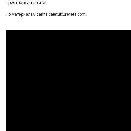
Приятного аппетита!
По материалам сайта
caietulcuretete.com
.
Видео
рецепт