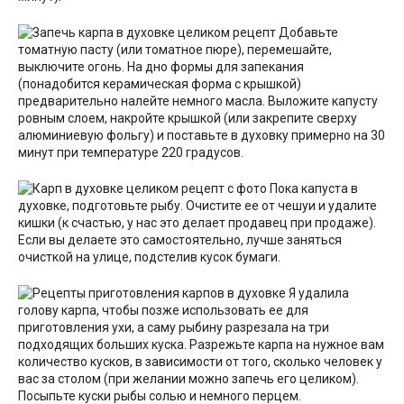
Добавьте
томатную пасту (или томатное пюре), перемешайте,
выключите огонь. На дно формы для запекания
(понадобится керамическая форма с крышкой)
предварительно налейте немного масла. Выложите капусту
ровным слоем, накройте крышкой (или закрепите сверху
алюминиевую фольгу) и поставьте в духовку примерно на 30
минут при температуре 220 градусов.
Пока капуста в
духовке, подготовьте рыбу. Очистите ее от чешуи и удалите
кишки (к счастью, у нас это делает продавец при продаже).
Если вы делаете это самостоятельно, лучше заняться
очисткой на улице, подстелив кусок бумаги.
Я удалила
голову карпа, чтобы позже использовать ее для
приготовления ухи, а саму рыбину разрезала на три
подходящих больших куска. Разрежьте карпа на нужное вам
количество кусков, в зависимости от того, сколько человек у
вас за столом (при желании можно запечь его целиком).
Посыпьте куски рыбы солью и немного перцем.