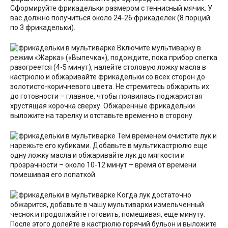
Сформируйте фрикадельки размером с теннисный мячик. У
вас должно получиться около 24-26 фрикаделек (8 порций
по 3 фрикадельки).
Включите мультиварку в
режим «Жарка» («Выпечка»), подождите, пока прибор слегка
разогреется (4-5 минут), налейте столовую ложку масла в
кастрюлю и обжаривайте фрикадельки со всех сторон до
золотисто-коричневого цвета. Не стремитесь обжарить их
до готовности – главное, чтобы появилась поджаристая
хрустящая корочка сверху. Обжаренные фрикадельки
выложите на тарелку и отставьте временно в сторону.
Тем временем очистите лук и
нарежьте его кубиками. Добавьте в мультикастрюлю еще
одну ложку масла и обжаривайте лук до мягкости и
прозрачности – около 10-12 минут – время от времени
помешивая его лопаткой.
Когда лук достаточно
обжарится, добавьте в чашу мультиварки измельченный
чеснок и продолжайте готовить, помешивая, еще минуту.
После этого долейте в кастрюлю горячий бульон и выложите