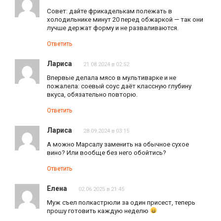
Совет: дайте фрикаделькам полежать в
холодильнике минут 20 перед обжаркой — так они
лучше держат форму и не разваливаются.
Ответить
Лариса
21.08.2024 в 02:52
Впервые делала мясо в мультиварке и не
пожалела: соевый соус даёт классную глубину
вкуса, обязательно повторю.
Ответить
Лариса
28.09.2024 в 03:15
А можно Марсалу заменить на обычное сухое
вино? Или вообще без него обойтись?
Ответить
Елена
02.06.2025 в 21:45
Муж съел полкастрюли за один присест, теперь
прошу готовить каждую неделю