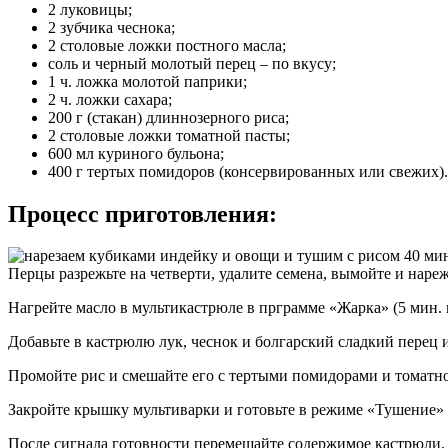
2 луковицы;
2 зубчика чеснока;
2 столовые ложки постного масла;
соль и черный молотый перец – по вкусу;
1 ч. ложка молотой паприки;
2 ч. ложки сахара;
200 г (стакан) длиннозерного риса;
2 столовые ложки томатной пасты;
600 мл куриного бульона;
400 г тертых помидоров (консервированных или свежих).
Процесс приготовления:
Перцы разрежьте на четверти, удалите семена, вымойте и наре
Нагрейте масло в мультикастрюле в прграмме «Жарка» (5 мин. н
Добавьте в кастрюлю лук, чеснок и болгарский сладкий перец 
Промойте рис и смешайте его с тертыми помидорами и томатной
Закройте крышку мультиварки и готовьте в режиме «Тушение» 
После сигнала готовности перемешайте содержимое кастрюли, п