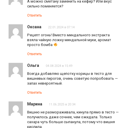
А можно сметану заменить на кефир? Или вкус
сильно поменяется?
Ответить
Оксана
22.01.2024 в 07:14
Рецепт огонь! Вместо миндального экстракта
взяла чайную ложку миндальной муки, аромат
просто бомба
Ответить
Ольга
04.08.2024 в 15:49
Всегда добавляю щепотку корицы в тесто для
вишневых пирогов, очень советую попробовать —
запах невероятный.
Ответить
Марина
11.06.2025 в 20:34
Вишню не размораживала, кинула прямо в тесто —
получилось даже сочнее, чем ожидала. Только
сахара чуть больше сыпанула, потому что вишня
кислила.