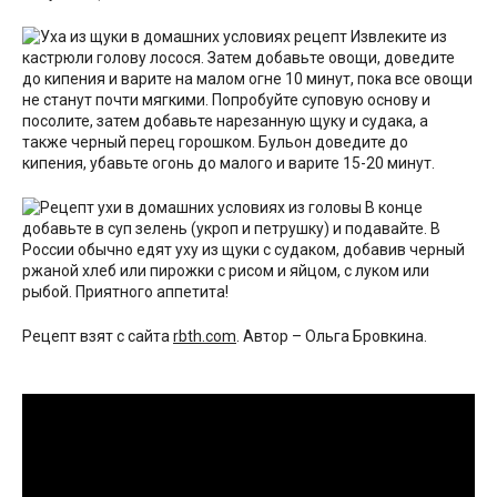
Извлеките из
кастрюли голову лосося. Затем добавьте овощи, доведите
до кипения и варите на малом огне 10 минут, пока все овощи
не станут почти мягкими. Попробуйте суповую основу и
посолите, затем добавьте нарезанную щуку и судака, а
также черный перец горошком. Бульон доведите до
кипения, убавьте огонь до малого и варите 15-20 минут.
В конце
добавьте в суп зелень (укроп и петрушку) и подавайте. В
России обычно едят уху из щуки с судаком, добавив черный
ржаной хлеб или пирожки с рисом и яйцом, с луком или
рыбой. Приятного аппетита!
Рецепт взят с сайта
rbth.com
. Автор – Ольга Бровкина.
Видео
рецепт