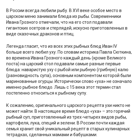
В России всегда любили рыбу. В XVI веке особое место в
царском меню занимали блюда из рыбы. Современники
Ивана Грозного отмечали, что на его стол подавали
гигантских осетров и стерлядей, искусно приготовленных в
виде сказочных драконов и птиц.
Легенда гласит, что из всех этих рыбных блюд Иван IV
больше всего любил уху. По словам историка Павла Сюткина,
во времена Ивана Грозного каждый день (кроме Великого
поста) на царский стол подавали самые разные первые
блюда: наваристую уху с рыбой или рыбную (грибную) калю
(разновидность супа), основным компонентом которой были
маринованные огурцы. Исторически слово «уха» не означало
именно рыбное блюдо. Лишь с 15 века этот термин стал
постепенно относиться к рыбному супу.
К сожалению, оригинального царского рецепта ухи никто не
может найти. В настоящее время блюдо «уха» – это горячий
рыбный суп, приготовленный из трех-четырех видов рыбы,
картофеля, лука, специй и зелени. В России почти каждая
семья хранит свой уникальный рецепт в старых кулинарных
тетрадках, сделанных мамами и бабушками.