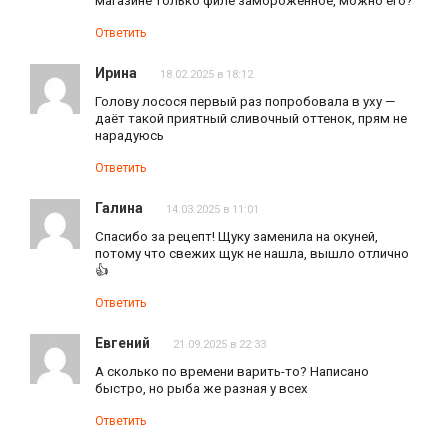
магазине только филе замороженное, можно его?
Ответить
Ирина
18.02.2025 в 18:12
Голову лосося первый раз попробовала в уху —
даёт такой приятный сливочный оттенок, прям не
нарадуюсь
Ответить
Галина
14.03.2025 в 11:01
Спасибо за рецепт! Щуку заменила на окуней,
потому что свежих щук не нашла, вышло отлично
👍
Ответить
Евгений
21.09.2025 в 22:33
А сколько по времени варить-то? Написано
быстро, но рыба же разная у всех
Ответить