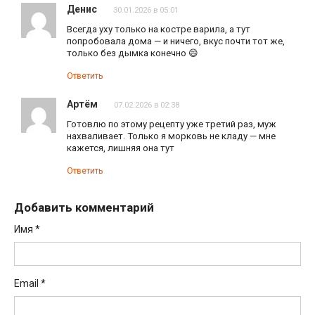
Денис
30.01.2026 в 05:01
Всегда уху только на костре варила, а тут
попробовала дома — и ничего, вкус почти тот же,
только без дымка конечно 😄
Ответить
Артём
07.02.2026 в 02:38
Готовлю по этому рецепту уже третий раз, муж
нахваливает. Только я морковь не кладу — мне
кажется, лишняя она тут
Ответить
Добавить комментарий
Имя
*
Email
*