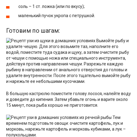
соль – 1 ст. ложка (или по вкусу);
маленький пучок укропа с петрушкой.
Готовим по шагам:
Вымойте рыбу и
удалите чешую. Для этого возьмите таз, наполните его
водой, поместите туда судака и щуку, а затем очистите рыбу
от чешуи с помощью ножа или специального инструмента,
действуя против направления чешуи. Разрежьте каждую
рыбину в направлении от анального отверстия до головы и
удалите внутренности. После этого тщательно вымойте рыбу
и нарежьте ее небольшими кусочками.
В большую кастрюлю поместите голову лосося, налейте воду
и доведите до кипения. Затем убавьте огонь и варите около
15 минут, пока рыба хорошо не приготовится.
Тем
временем подготовьте овощи: очистите картофель, лук и
морковь, нарежьте картофель и морковь кубиками, а лук –
полукольцами.