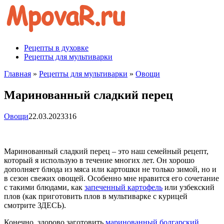
Перейти
к
контенту
Рецепты в духовке
Рецепты для мультиварки
Главная
»
Рецепты для мультиварки
»
Овощи
Маринованный сладкий перец
Овощи
22.03.2023
316
Маринованный сладкий перец – это наш семейный рецепт,
который я использую в течение многих лет. Он хорошо
дополняет блюда из мяса или картошки не только зимой, но и
в сезон свежих овощей. Особенно мне нравится его сочетание
с такими блюдами, как
запеченный картофель
или узбекский
плов (как приготовить плов в мультиварке с курицей
смотрите ЗДЕСЬ).
Конечно, здорово заготовить
маринованный болгарский