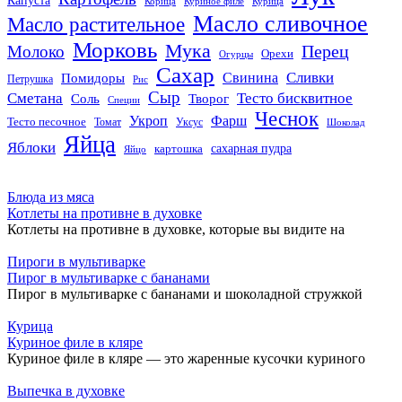
Капуста
Корица
Куриное филе
Курица
Масло сливочное
Масло растительное
Морковь
Мука
Перец
Молоко
Орехи
Огурцы
Сахар
Сливки
Помидоры
Свинина
Петрушка
Рис
Сыр
Сметана
Тесто бисквитное
Соль
Творог
Специи
Чеснок
Укроп
Фарш
Тесто песочное
Томат
Уксус
Шоколад
Яйца
Яблоки
сахарная пудра
картошка
Яйцо
Блюда из мяса
Котлеты на противне в духовке
Котлеты на противне в духовке, которые вы видите на
Пироги в мультиварке
Пирог в мультиварке с бананами
Пирог в мультиварке с бананами и шоколадной стружкой
Курица
Куриное филе в кляре
Куриное филе в кляре — это жаренные кусочки куриного
Выпечка в духовке