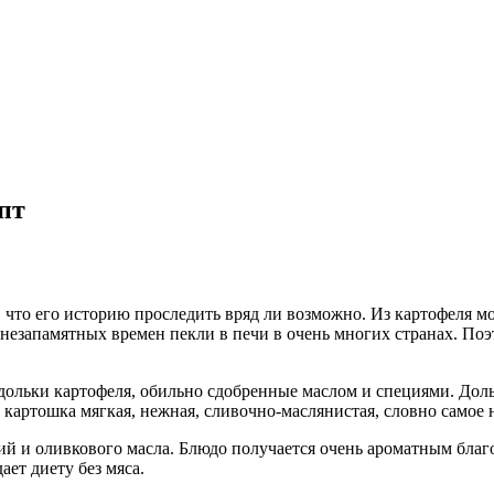
пт
, что его историю проследить вряд ли возможно. Из картофеля 
езапамятных времен пекли в печи в очень многих странах. Поэто
 дольки картофеля, обильно сдобренные маслом и специями. До
и картошка мягкая, нежная, сливочно-маслянистая, словно самое
ий и оливкового масла. Блюдо получается очень ароматным благ
ет диету без мяса.