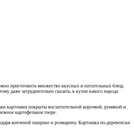
можно приготовить множество вкусных и питательных блюд.
му даже затруднительно сказать, к кухне какого народа
льки картошки покрыты восхитительной корочкой, румяной и
 нежное картофельное пюре.
одаря копченой паприке и розмарину. Картошка по-деревенски