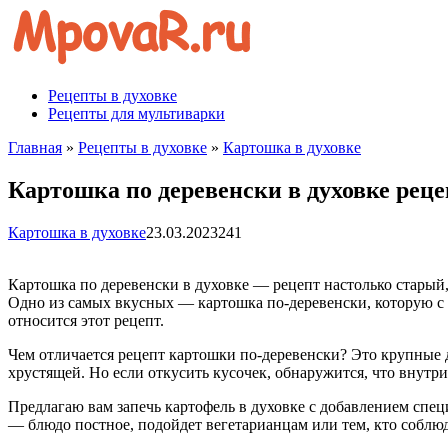
Перейти
к
контенту
Рецепты в духовке
Рецепты для мультиварки
Главная
»
Рецепты в духовке
»
Картошка в духовке
Картошка по деревенски в духовке реце
Картошка в духовке
23.03.2023
241
Картошка по деревенски в духовке — рецепт настолько старый
Одно из самых вкусных — картошка по-деревенски, которую с н
относится этот рецепт.
Чем отличается рецепт картошки по-деревенски? Это крупные
хрустящей. Но если откусить кусочек, обнаружится, что внутр
Предлагаю вам запечь картофель в духовке с добавлением спец
— блюдо постное, подойдет вегетарианцам или тем, кто соблюда