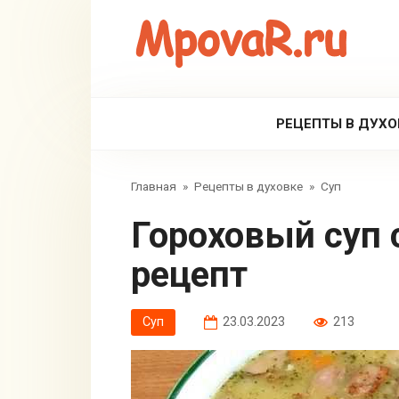
Перейти
к
контенту
РЕЦЕПТЫ В ДУХО
Главная
»
Рецепты в духовке
»
Суп
Гороховый суп с копченостями
рецепт
Суп
23.03.2023
213