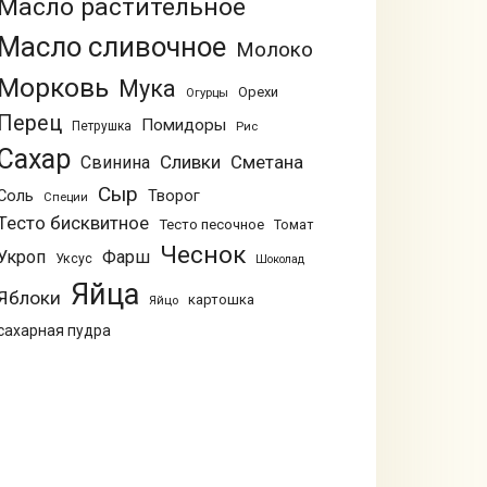
Масло растительное
Масло сливочное
Молоко
Морковь
Мука
Орехи
Огурцы
Перец
Помидоры
Петрушка
Рис
Сахар
Сливки
Сметана
Свинина
Сыр
Соль
Творог
Специи
Тесто бисквитное
Тесто песочное
Томат
Чеснок
Укроп
Фарш
Уксус
Шоколад
Яйца
Яблоки
картошка
Яйцо
сахарная пудра