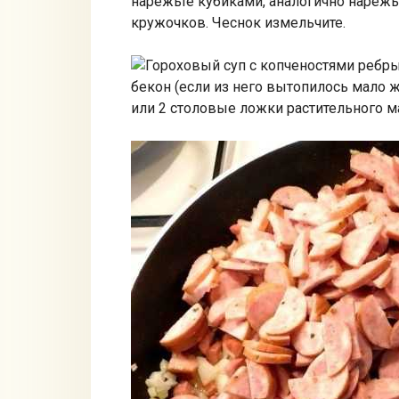
нарежьте кубиками, аналогично нарежь
кружочков. Чеснок измельчите.
бекон (если из него вытопилось мало 
или 2 столовые ложки растительного мас