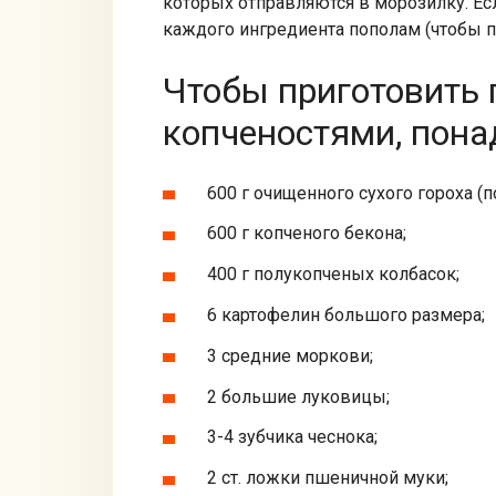
которых отправляются в морозилку. Есл
каждого ингредиента пополам (чтобы п
Чтобы приготовить 
копченостями, пона
600 г очищенного сухого гороха (п
600 г копченого бекона;
400 г полукопченых колбасок;
6 картофелин большого размера;
3 средние моркови;
2 большие луковицы;
3-4 зубчика чеснока;
2 ст. ложки пшеничной муки;