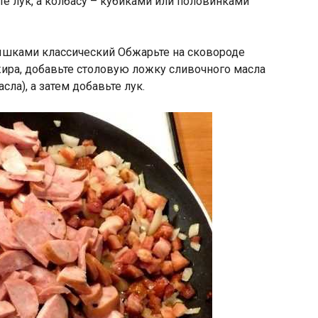
те лук, а колбасу – кубиками или половинками
Обжарьте на сковороде
жира, добавьте столовую ложку сливочного масла
ла), а затем добавьте лук.