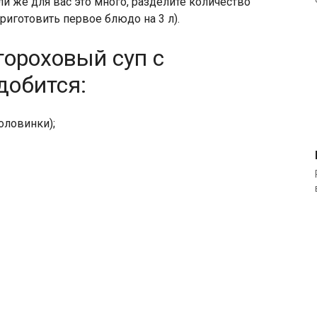
и же для вас это много, разделите количество
риготовить первое блюдо на 3 л).
гороховый суп с
добится:
оловинки);