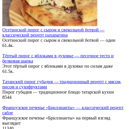
Осетинский пирог с сыром и свекольной ботвой —
классический рецепт цахарагина
Осетинский пирог с сыром и свекольной ботвой — один
6
1.4к.
Тёртый пирог с яблоками в духовке — песочное тесто и
белковая шапка
Этот тёртый пирог с яблоками в духовке по силам даже
6
1.5к.
Татарский пирог губадия — традиционный рецепт с мясом,
рисом и сухофруктами
Пирог губадия — традиционное блюдо татарской кухни
8
544
Французское печенье «Бриллианты» — классический рецепт
сабле
Французское печенье «Бриллианты» на первый взгляд
выглядит
11
340