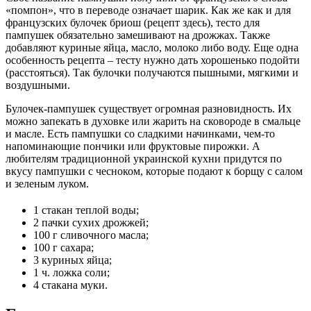
«помпон», что в переводе означает шарик. Как же как и для
французских булочек бриош (рецепт здесь), тесто для
пампушек обязательно замешивают на дрожжах. Также
добавляют куриные яйца, масло, молоко либо воду. Еще одна
особенность рецепта – тесту нужно дать хорошенько подойти
(расстояться). Так булочки получаются пышными, мягкими и
воздушными.
Булочек-пампушек существует огромная разновидность. Их
можно запекать в духовке или жарить на сковороде в смальце
и масле. Есть пампушки со сладкими начинками, чем-то
напоминающие пончики или фруктовые пирожки. А
любителям традиционной украинской кухни придутся по
вкусу пампушки с чесноком, которые подают к борщу с салом
и зеленым луком.
1 стакан теплой воды;
2 пачки сухих дрожжей;
100 г сливочного масла;
100 г сахара;
3 куриных яйца;
1 ч. ложка соли;
4 стакана муки.