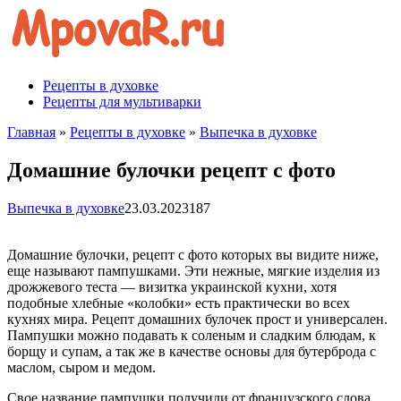
Перейти
к
контенту
Рецепты в духовке
Рецепты для мультиварки
Главная
»
Рецепты в духовке
»
Выпечка в духовке
Домашние булочки рецепт с фото
Выпечка в духовке
23.03.2023
187
Домашние булочки, рецепт с фото которых вы видите ниже,
еще называют пампушками. Эти нежные, мягкие изделия из
дрожжевого теста — визитка украинской кухни, хотя
подобные хлебные «колобки» есть практически во всех
кухнях мира. Рецепт домашних булочек прост и универсален.
Пампушки можно подавать к соленым и сладким блюдам, к
борщу и супам, а так же в качестве основы для бутерброда с
маслом, сыром и медом.
Свое название пампушки получили от французского слова