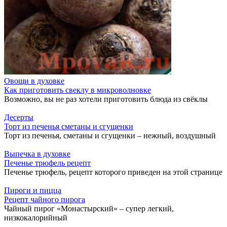
Овощи в духовке
Как приготовить свеклу в микроволновке
Возможно, вы не раз хотели приготовить блюда из свёклы
Десерты
Торт из печенья сметаны и сгущенки
Торт из печенья, сметаны и сгущенки – нежный, воздушный
Выпечка в духовке
Печенье трюфель рецепт
Печенье трюфель, рецепт которого приведен на этой странице
Пироги и пицца
Рецепт чайного пирога
Чайный пирог «Монастырский» – супер легкий,
низкокалорийный