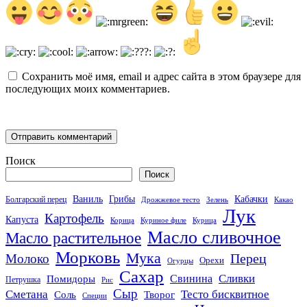
Сохранить моё имя, email и адрес сайта в этом браузере для
последующих моих комментариев.
Поиск
Поиск
Кабачки
Ваниль
Грибы
Болгарский перец
Дрожжевое тесто
Зелень
Какао
Лук
Картофель
Капуста
Корица
Куриное филе
Курица
Масло сливочное
Масло растительное
Морковь
Мука
Перец
Молоко
Орехи
Огурцы
Сахар
Сливки
Помидоры
Свинина
Петрушка
Рис
Сыр
Сметана
Тесто бисквитное
Соль
Творог
Специи