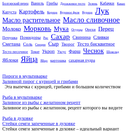
Кабачки
Ваниль
Грибы
Болгарский перец
Дрожжевое тесто
Зелень
Какао
Лук
Картофель
Капуста
Корица
Куриное филе
Курица
Масло сливочное
Масло растительное
Морковь
Мука
Перец
Молоко
Орехи
Огурцы
Сахар
Сливки
Помидоры
Свинина
Петрушка
Рис
Сыр
Сметана
Тесто бисквитное
Соль
Творог
Специи
Чеснок
Укроп
Фарш
Тесто песочное
Томат
Уксус
Шоколад
Яйца
Яблоки
сахарная пудра
картошка
Яйцо
Пироги в мультиварке
Заливной пирог с курицей и грибами
Эта выпечка с курицей, грибами и большим количеством
Рыба в мультиварке
Заливное из рыбы с желатином рецепт
Заливное из рыбы с желатином, рецепт которого вы видите
Рыба в духовке
Стейки семги запеченные в духовке
Стейки семги запеченные в духовке – идеальный вариант