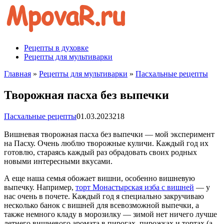
Перейти
к
контенту
Рецепты в духовке
Рецепты для мультиварки
Главная
»
Рецепты для мультиварки
»
Пасхальные рецепты
Творожная пасха без выпечки
Пасхальные рецепты
01.03.2023
218
Вишневая творожная пасха без выпечки — мой эксперимент
на Пасху. Очень люблю творожные куличи. Каждый год их
готовлю, стараясь каждый раз обрадовать своих родных
новыми интересными вкусами.
А еще наша семья обожает вишни, особенно вишневую
выпечку. Например,
торт Монастырская изба с вишней
— у
нас очень в почете. Каждый год я специально закручиваю
несколько банок с вишней для всевозможной выпечки, а
также немного кладу в морозилку — зимой нет ничего лучше
летнего вишневого аромата в пирогах, пирожках и тортах (а