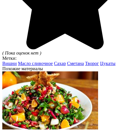
( Пока оценок нет )
Метки:
Вишни
Масло сливочное
Сахар
Сметана
Творог
Цукаты
Похожие материалы