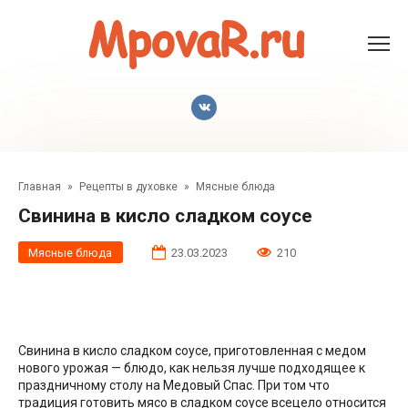
Перейти
к
контенту
Главная
»
Рецепты в духовке
»
Мясные блюда
Свинина в кисло сладком соусе
Мясные блюда
23.03.2023
210
Свинина в кисло сладком соусе, приготовленная с медом
нового урожая — блюдо, как нельзя лучше подходящее к
праздничному столу на Медовый Спас. При том что
традиция готовить мясо в сладком соусе всецело относится