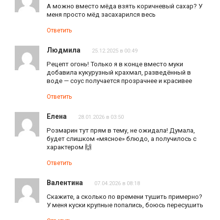
А можно вместо мёда взять коричневый сахар? У
меня просто мёд засахарился весь
Ответить
Людмила
25.12.2025 в 00:49
Рецепт огонь! Только я в конце вместо муки
добавила кукурузный крахмал, разведённый в
воде — соус получается прозрачнее и красивее
Ответить
Елена
28.01.2026 в 03:50
Розмарин тут прям в тему, не ожидала! Думала,
будет слишком «мясное» блюдо, а получилось с
характером 🙌
Ответить
Валентина
07.04.2026 в 08:18
Скажите, а сколько по времени тушить примерно?
У меня куски крупные попались, боюсь пересушить