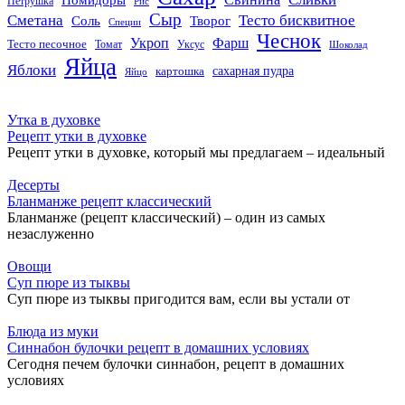
Петрушка
Рис
Сыр
Сметана
Тесто бисквитное
Соль
Творог
Специи
Чеснок
Укроп
Фарш
Тесто песочное
Томат
Уксус
Шоколад
Яйца
Яблоки
сахарная пудра
картошка
Яйцо
Утка в духовке
Рецепт утки в духовке
Рецепт утки в духовке, который мы предлагаем – идеальный
Десерты
Бланманже рецепт классический
Бланманже (рецепт классический) – один из самых
незаслуженно
Овощи
Суп пюре из тыквы
Суп пюре из тыквы пригодится вам, если вы устали от
Блюда из муки
Синнабон булочки рецепт в домашних условиях
Сегодня печем булочки синнабон, рецепт в домашних
условиях