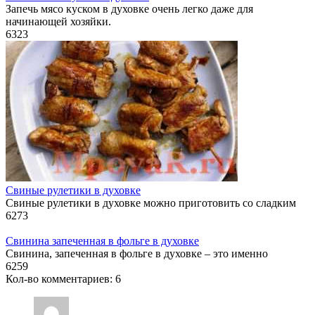
Запечь мясо куском в духовке очень легко даже для
начинающей хозяйки.
6
323
Свиные рулетики в духовке
Свиные рулетики в духовке можно приготовить со сладким
6
273
Свинина запеченная в фольге в духовке
Cвинина, запеченная в фольге в духовке – это именно
6
259
Кол-во комментариев: 6