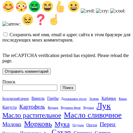
Сохранить моё имя, email и адрес сайта в этом браузере для
последующих моих комментариев.
The reCAPTCHA verification period has expired. Please reload the
page.
Поиск
Поиск
Кабачки
Ваниль
Грибы
Болгарский перец
Дрожжевое тесто
Зелень
Какао
Лук
Картофель
Капуста
Корица
Куриное филе
Курица
Масло сливочное
Масло растительное
Морковь
Мука
Перец
Молоко
Орехи
Огурцы
Сахар
Сливки
Помидоры
Свинина