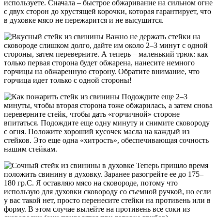
используете. Сначала – быстрое обжаривание на сильном огне
с двух сторон до хрустящей корочки, которая гарантирует, что
в духовке мясо не пережарится и не высушится.
Важно не держать стейки на
сковороде слишком долго, дайте им около 2–3 минут с одной
стороны, затем переверните. А теперь – маленький трюк: как
только первая сторона будет обжарена, нанесите немного
горчицы на обжаренную сторону. Обратите внимание, что
горчица идет только с одной стороны!
Подождите еще 2–3
минуты, чтобы вторая сторона тоже обжарилась, а затем снова
переверните стейк, чтобы дать «горчичной» стороне
впитаться. Подождите еще одну минуту и снимите сковороду
с огня. Положите хороший кусочек масла на каждый из
стейков. Это еще одна «хитрость», обеспечивающая сочность
нашим стейкам.
Теперь пришло время
положить свинину в духовку. Заранее разогрейте ее до 175–
180 гр.C. Я оставляю мясо на сковороде, потому что
использую для духовки сковороду со съемной ручкой, но если
у вас такой нет, просто перенесите стейки на противень или в
форму. В этом случае вылейте на противень все соки из