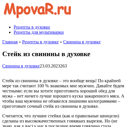
Перейти
к
контенту
Рецепты в духовке
Рецепты для мультиварки
Главная
»
Рецепты в духовке
»
Свинина в духовке
Стейк из свинины в духовке
Свинина в духовке
23.03.2023
263
Стейк из свинины в духовке – это вообще вещь! По крайней
мере так считают 100 % знакомых мне мужчин. Давайте будем
честными: если вы хотите приготовить хороший обед для
мужа – нет ничего лучше хорошего куска зажаренного мяса. А
чтобы ваш мужчина не обзавелся лишними килограммами –
приготовьте сочный стейк из свинины в духовке.
Считается, что лучшие стейки (как и правильные шницели)
сделаны из высококачественных говяжьих вырезок. Но (не
знаю, как у вас) у нас в последнее время говядина стала