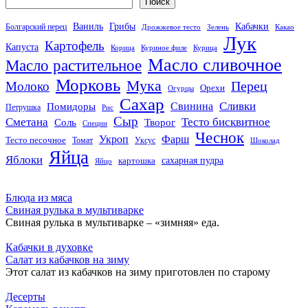
Поиск
Кабачки
Ваниль
Грибы
Болгарский перец
Дрожжевое тесто
Зелень
Какао
Лук
Картофель
Капуста
Корица
Куриное филе
Курица
Масло сливочное
Масло растительное
Морковь
Мука
Перец
Молоко
Орехи
Огурцы
Сахар
Сливки
Помидоры
Свинина
Петрушка
Рис
Сыр
Сметана
Тесто бисквитное
Соль
Творог
Специи
Чеснок
Укроп
Фарш
Тесто песочное
Томат
Уксус
Шоколад
Яйца
Яблоки
сахарная пудра
картошка
Яйцо
Блюда из мяса
Свиная рулька в мультиварке
Свиная рулька в мультиварке – «зимняя» еда.
Кабачки в духовке
Салат из кабачков на зиму
Этот салат из кабачков на зиму приготовлен по старому
Десерты