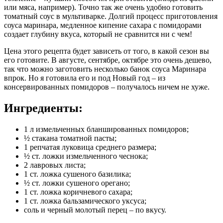
или мяса, например). Точно так же очень удобно готовить
томатный соус в мультиварке. Долгий процесс приготовления
соуса маринара, медленное кипение сахара с помидорами
создает глубину вкуса, который не сравнится ни с чем!
Цена этого рецепта будет зависеть от того, в какой сезон вы
его готовите. В августе, сентябре, октябре это очень дешево,
так что можно заготовить несколько банок соуса Маринара
впрок. Но я готовила его и под Новый год – из
консервированных помидоров – получалось ничем не хуже.
Ингредиенты:
1 л измельченных бланшированных помидоров;
½ стакана томатной пасты;
1 репчатая луковица среднего размера;
½ ст. ложки измельченного чеснока;
2 лавровых листа;
1 ст. ложка сушеного базилика;
½ ст. ложки сушеного орегано;
1 ст. ложка коричневого сахара;
1 ст. ложка бальзамического уксуса;
соль и черный молотый перец – по вкусу.