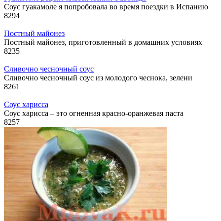
Соус гуакамоле я попробовала во время поездки в Испанию
8
294
Постный майонез
Постный майонез, приготовленный в домашних условиях
8
235
Сливочно чесночный соус
Сливочно чесночный соус из молодого чеснока, зелени
8
261
Соус харисса
Соус харисса – это огненная красно-оранжевая паста
8
257