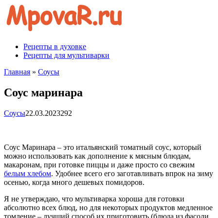
Перейти
к
контенту
Рецепты в духовке
Рецепты для мультиварки
Главная
»
Соусы
Соус маринара
Соусы
22.03.2023
292
Соус Маринара – это итальянский томатный соус, который
можно использовать как дополнение к мясным блюдам,
макаронам, при готовке пиццы и даже просто со свежим
белым хлебом
. Удобнее всего его заготавливать впрок на зиму
осенью, когда много дешевых помидоров.
Я не утверждаю, что мультиварка хороша для готовки
абсолютно всех блюд, но для некоторых продуктов медленное
томление – лучший способ их приготовить (блюда из фасоли