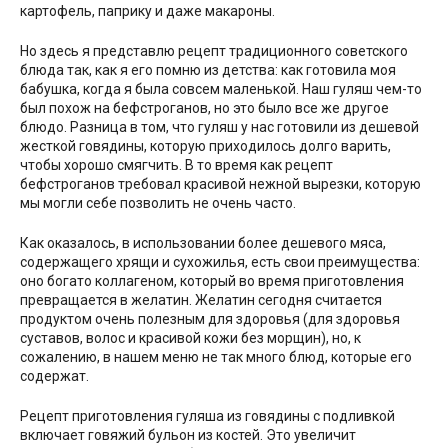
картофель, паприку и даже макароны.
Но здесь я представлю рецепт традиционного советского
блюда так, как я его помню из детства: как готовила моя
бабушка, когда я была совсем маленькой. Наш гуляш чем-то
был похож на бефстроганов, но это было все же другое
блюдо. Разница в том, что гуляш у нас готовили из дешевой
жесткой говядины, которую приходилось долго варить,
чтобы хорошо смягчить. В то время как рецепт
бефстроганов требовал красивой нежной вырезки, которую
мы могли себе позволить не очень часто.
Как оказалось, в использовании более дешевого мяса,
содержащего хрящи и сухожилья, есть свои преимущества:
оно богато коллагеном, который во время приготовления
превращается в желатин. Желатин сегодня считается
продуктом очень полезным для здоровья (для здоровья
суставов, волос и красивой кожи без морщин), но, к
сожалению, в нашем меню не так много блюд, которые его
содержат.
Рецепт приготовления гуляша из говядины с подливкой
включает говяжий бульон из костей. Это увеличит