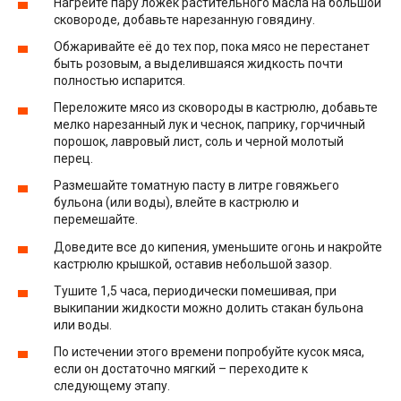
Нагрейте пару ложек растительного масла на большой
сковороде, добавьте нарезанную говядину.
Обжаривайте её до тех пор, пока мясо не перестанет
быть розовым, а выделившаяся жидкость почти
полностью испарится.
Переложите мясо из сковороды в кастрюлю, добавьте
мелко нарезанный лук и чеснок, паприку, горчичный
порошок, лавровый лист, соль и черной молотый
перец.
Размешайте томатную пасту в литре говяжьего
бульона (или воды), влейте в кастрюлю и
перемешайте.
Доведите все до кипения, уменьшите огонь и накройте
кастрюлю крышкой, оставив небольшой зазор.
Тушите 1,5 часа, периодически помешивая, при
выкипании жидкости можно долить стакан бульона
или воды.
По истечении этого времени попробуйте кусок мяса,
если он достаточно мягкий – переходите к
следующему этапу.