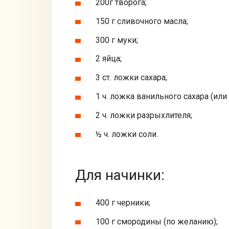
200г творога;
150 г сливочного масла;
300 г муки;
2 яйца;
3 ст. ложки сахара;
1 ч. ложка ванильного сахара (или 
2 ч. ложки разрыхлителя;
½ ч. ложки соли.
Для начинки:
400 г черники;
100 г смородины (по желанию);