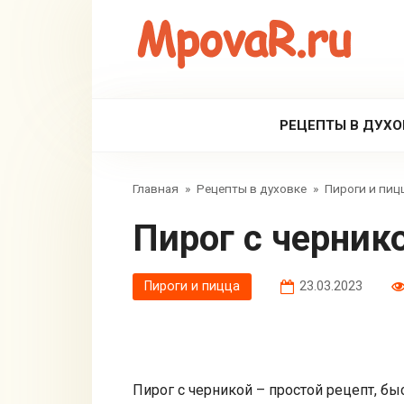
Перейти
к
контенту
РЕЦЕПТЫ В ДУХО
Главная
»
Рецепты в духовке
»
Пироги и пиц
Пирог с черник
Пироги и пицца
23.03.2023
Пирог с черникой – простой рецепт, бы