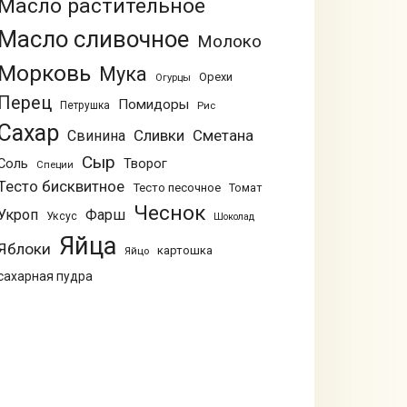
Масло растительное
Масло сливочное
Молоко
Морковь
Мука
Орехи
Огурцы
Перец
Помидоры
Петрушка
Рис
Сахар
Сливки
Сметана
Свинина
Сыр
Соль
Творог
Специи
Тесто бисквитное
Тесто песочное
Томат
Чеснок
Укроп
Фарш
Уксус
Шоколад
Яйца
Яблоки
картошка
Яйцо
сахарная пудра