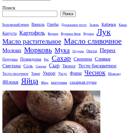
Поиск
Поиск
Кабачки
Ваниль
Грибы
Болгарский перец
Дрожжевое тесто
Зелень
Какао
Лук
Картофель
Капуста
Корица
Куриное филе
Курица
Масло сливочное
Масло растительное
Морковь
Мука
Перец
Молоко
Орехи
Огурцы
Сахар
Сливки
Помидоры
Свинина
Петрушка
Рис
Сыр
Сметана
Тесто бисквитное
Соль
Творог
Специи
Чеснок
Укроп
Фарш
Тесто песочное
Томат
Уксус
Шоколад
Яйца
Яблоки
сахарная пудра
картошка
Яйцо