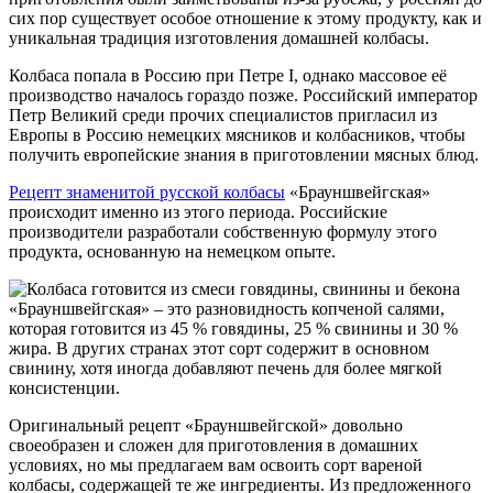
сих пор существует особое отношение к этому продукту, как и
уникальная традиция изготовления домашней колбасы.
Колбаса попала в Россию при Петре I, однако массовое её
производство началось гораздо позже. Российский император
Петр Великий среди прочих специалистов пригласил из
Европы в Россию немецких мясников и колбасников, чтобы
получить европейские знания в приготовлении мясных блюд.
Рецепт знаменитой русской колбасы
«Брауншвейгская»
происходит именно из этого периода. Российские
производители разработали собственную формулу этого
продукта, основанную на немецком опыте.
«Брауншвейгская» – это разновидность копченой салями,
которая готовится из 45 % говядины, 25 % свинины и 30 %
жира. В других странах этот сорт содержит в основном
свинину, хотя иногда добавляют печень для более мягкой
консистенции.
Оригинальный рецепт «Брауншвейгской» довольно
своеобразен и сложен для приготовления в домашних
условиях, но мы предлагаем вам освоить сорт вареной
колбасы, содержащей те же ингредиенты. Из предложенного