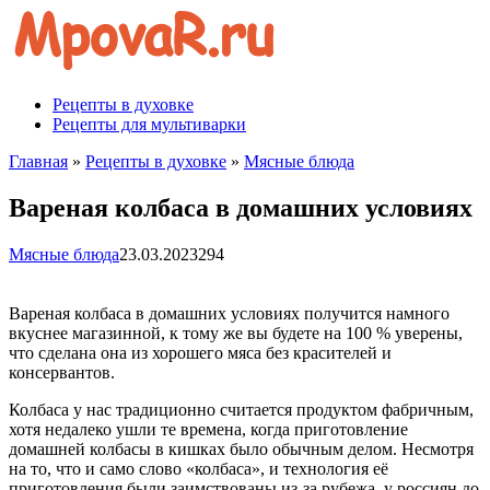
Перейти
к
контенту
Рецепты в духовке
Рецепты для мультиварки
Главная
»
Рецепты в духовке
»
Мясные блюда
Вареная колбаса в домашних условиях
Мясные блюда
23.03.2023
294
Вареная колбаса в домашних условиях получится намного
вкуснее магазинной, к тому же вы будете на 100 % уверены,
что сделана она из хорошего мяса без красителей и
консервантов.
Колбаса у нас традиционно считается продуктом фабричным,
хотя недалеко ушли те времена, когда приготовление
домашней колбасы в кишках было обычным делом. Несмотря
на то, что и само слово «колбаса», и технология её
приготовления были заимствованы из-за рубежа, у россиян до