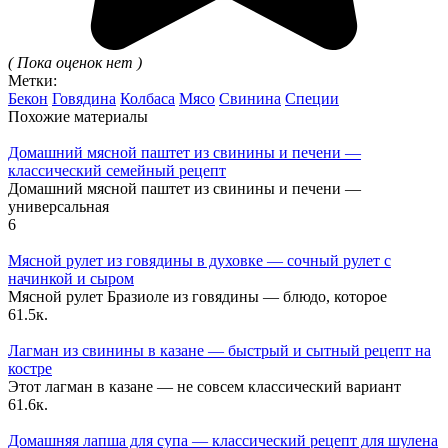
( Пока оценок нет )
Метки:
Бекон
Говядина
Колбаса
Мясо
Свинина
Специи
Похожие материалы
Домашний мясной паштет из свинины и печени —
классический семейный рецепт
Домашний мясной паштет из свинины и печени —
универсальная
6
Мясной рулет из говядины в духовке — сочный рулет с
начинкой и сыром
Мясной рулет Бразиоле из говядины — блюдо, которое
6
1.5к.
Лагман из свинины в казане — быстрый и сытный рецепт на
костре
Этот лагман в казане — не совсем классический вариант
6
1.6к.
Домашняя лапша для супа — классический рецепт для шулена