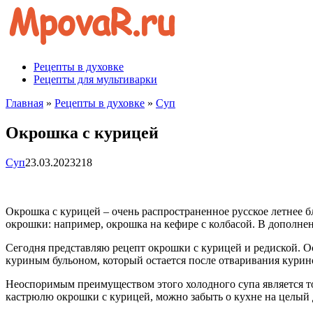
Перейти
к
контенту
Рецепты в духовке
Рецепты для мультиварки
Главная
»
Рецепты в духовке
»
Суп
Окрошка с курицей
Суп
23.03.2023
218
Окрошка с курицей – очень распространенное русское летнее б
окрошки: например, окрошка на кефире с колбасой. В дополне
Сегодня представляю рецепт окрошки с курицей и редиской. О
куриным бульоном, который остается после отваривания курин
Неоспоримым преимуществом этого холодного супа является то
кастрюлю окрошки с курицей, можно забыть о кухне на целый 