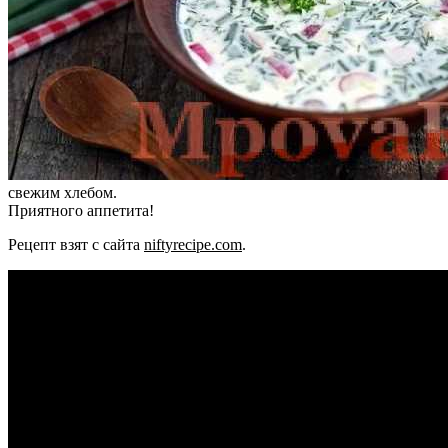
свежим хлебом.
Приятного аппетита!
Рецепт взят с сайта
niftyrecipe.com
.
Видео
рецепт