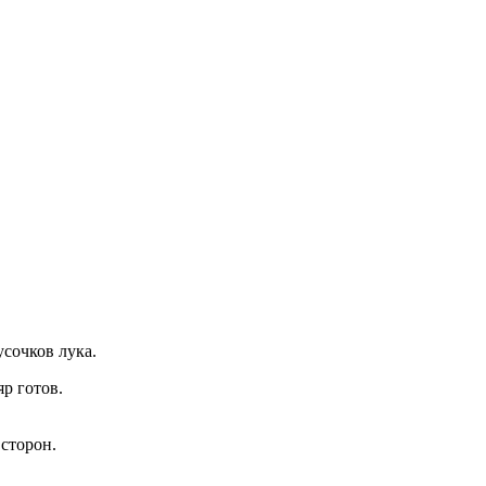
усочков лука.
р готов.
 сторон.