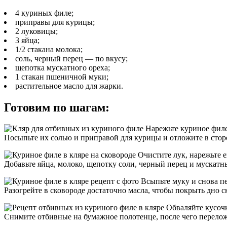
4 куриных филе;
приправы для курицы;
2 луковицы;
3 яйца;
1/2 стакана молока;
соль, черный перец — по вкусу;
щепотка мускатного ореха;
1 стакан пшеничной муки;
растительное масло для жарки.
Готовим по шагам:
Нарежьте куриное филе
Посыпьте их солью и приправой для курицы и отложите в стор
Очистите лук, нарежьте е
Добавьте яйца, молоко, щепотку соли, черный перец и мускатны
Всыпьте муку и снова пе
Разогрейте в сковороде достаточно масла, чтобы покрыть дно с
Обваляйте кусочк
Снимите отбивные на бумажное полотенце, после чего перелож