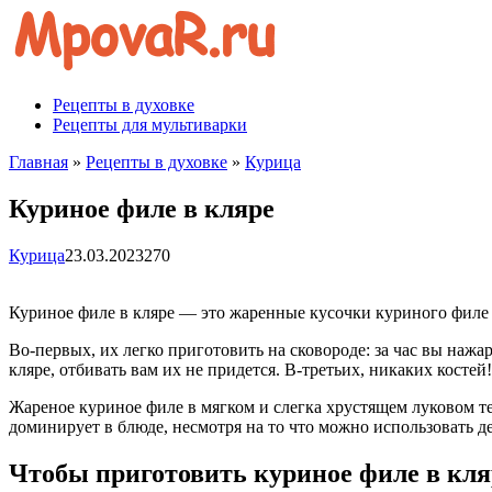
Перейти
к
контенту
Рецепты в духовке
Рецепты для мультиварки
Главная
»
Рецепты в духовке
»
Курица
Куриное филе в кляре
Курица
23.03.2023
270
Куриное филе в кляре — это жаренные кусочки куриного филе 
Во-первых, их легко приготовить на сковороде: за час вы нажа
кляре, отбивать вам их не придется. В-третьих, никаких костей
Жареное куриное филе в мягком и слегка хрустящем луковом те
доминирует в блюде, несмотря на то что можно использовать д
Чтобы приготовить куриное филе в кля