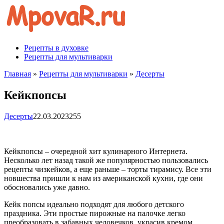
Перейти
к
контенту
Рецепты в духовке
Рецепты для мультиварки
Главная
»
Рецепты для мультиварки
»
Десерты
Кейкпопсы
Десерты
22.03.2023
255
Кейкпопсы – очередной хит кулинарного Интернета.
Несколько лет назад такой же популярностью пользовались
рецепты чизкейков, а еще раньше – торты тирамису. Все эти
новшества пришли к нам из американской кухни, где они
обосновались уже давно.
Кейк попсы идеально подходят для любого детского
праздника. Эти простые пирожные на палочке легко
преобразовать в забавных человечков, украсив кремом,