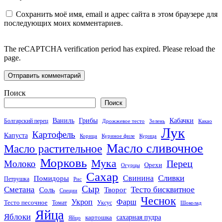
Сохранить моё имя, email и адрес сайта в этом браузере для
последующих моих комментариев.
The reCAPTCHA verification period has expired. Please reload the
page.
Поиск
Поиск
Кабачки
Ваниль
Грибы
Болгарский перец
Дрожжевое тесто
Зелень
Какао
Лук
Картофель
Капуста
Корица
Куриное филе
Курица
Масло сливочное
Масло растительное
Морковь
Мука
Перец
Молоко
Орехи
Огурцы
Сахар
Сливки
Помидоры
Свинина
Петрушка
Рис
Сыр
Сметана
Тесто бисквитное
Соль
Творог
Специи
Чеснок
Укроп
Фарш
Тесто песочное
Томат
Уксус
Шоколад
Яйца
Яблоки
сахарная пудра
картошка
Яйцо