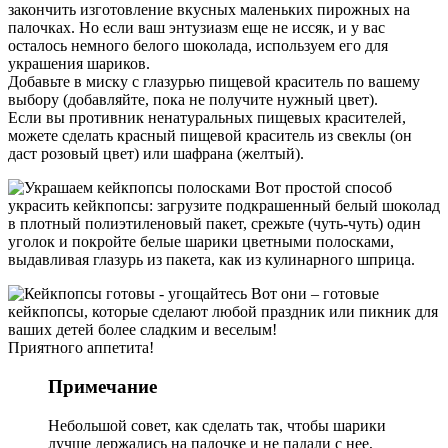
закончить изготовление вкусных маленьких пирожных на
палочках. Но если ваш энтузиазм еще не иссяк, и у вас
осталось немного белого шоколада, используем его для
украшения шариков.
Добавьте в миску с глазурью пищевой краситель по вашему
выбору (добавляйте, пока не получите нужный цвет).
Если вы противник ненатуральных пищевых красителей,
можете сделать красный пищевой краситель из свеклы (он
даст розовый цвет) или шафрана (желтый).
Вот простой способ
украсить кейкпопсы: загрузите подкрашенный белый шоколад
в плотный полиэтиленовый пакет, срежьте (чуть-чуть) один
уголок и покройте белые шарики цветными полосками,
выдавливая глазурь из пакета, как из кулинарного шприца.
Вот они – готовые
кейкпопсы, которые сделают любой праздник или пикник для
ваших детей более сладким и веселым!
Приятного аппетита!
Примечание
Небольшой совет, как сделать так, чтобы шарики
лучше держались на палочке и не падали с нее,