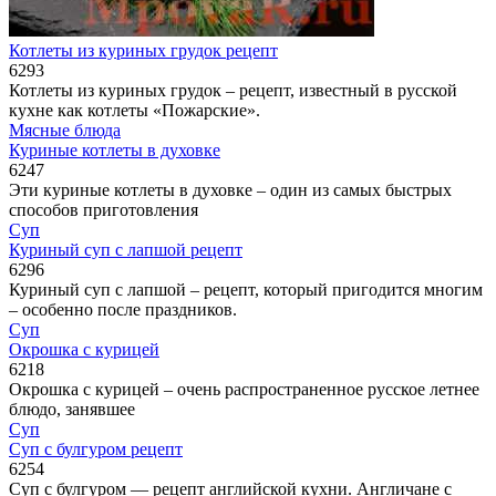
Котлеты из куриных грудок рецепт
6
293
Котлеты из куриных грудок – рецепт, известный в русской
кухне как котлеты «Пожарские».
Мясные блюда
Куриные котлеты в духовке
6
247
Эти куриные котлеты в духовке – один из самых быстрых
способов приготовления
Суп
Куриный суп с лапшой рецепт
6
296
Куриный суп с лапшой – рецепт, который пригодится многим
– особенно после праздников.
Суп
Окрошка с курицей
6
218
Окрошка с курицей – очень распространенное русское летнее
блюдо, занявшее
Суп
Суп с булгуром рецепт
6
254
Суп с булгуром — рецепт английской кухни. Англичане с