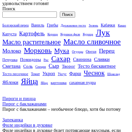
удовольствием готовят
Поиск
Поиск
Кабачки
Ваниль
Грибы
Болгарский перец
Дрожжевое тесто
Зелень
Какао
Лук
Картофель
Капуста
Корица
Куриное филе
Курица
Масло сливочное
Масло растительное
Морковь
Мука
Перец
Молоко
Орехи
Огурцы
Сахар
Сливки
Помидоры
Свинина
Петрушка
Рис
Сыр
Сметана
Тесто бисквитное
Соль
Творог
Специи
Чеснок
Укроп
Фарш
Тесто песочное
Томат
Уксус
Шоколад
Яйца
Яблоки
сахарная пудра
картошка
Яйцо
Пироги и пицца
Пирог с баклажанами
Пирог с баклажанами – необычное блюдо, хотя бы потому
Запеканка
Филе индейки в духовке
Филе индейки в духовке будет потрясающе вкусным, если