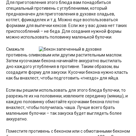
Для приготовления этого блюда вам понадобиться
специальный противень с углублениями, который
предназначен для приготовления в духовке оладьев,
котлет, фрикаделек и т.д. Можно еще воспользоваться
формами для выпечки кексов. Если же у вас дома нет таких
приспособлений – не беда. Для создания нужной формы
можно использовать половинку маленькой булочки.
Смажьте
противень оливковым или другим растительным маслом.
Затем кусочками бекона начинайте аккуратно выстилать
дно каждого углубления в противне. Таким образом, вы
создадите форму для закуски. Кусочки бекона нужно класть
как бы внахлест, чтобы подготовить «гнездо» для яйца.
Если вы решили использовать для этого блюда булочки, то
разрежьте их на половинки, извлеките серединку (мякиш), и
каждую половинку обмотайте кусочками бекона плотно
внахлест, чтобы получилась чаша. Лучше всего брать
маленькие булочки – так закуска будет выглядеть более
аккуратно.
Поместите противень с беконом или с обмотанными беконом