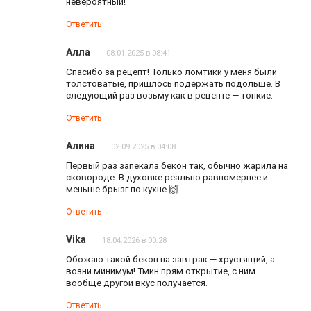
невероятный!
Ответить
Алла
08.01.2025 в 08:41
Спасибо за рецепт! Только ломтики у меня были
толстоватые, пришлось подержать подольше. В
следующий раз возьму как в рецепте — тонкие.
Ответить
Алина
02.09.2025 в 04:08
Первый раз запекала бекон так, обычно жарила на
сковороде. В духовке реально равномернее и
меньше брызг по кухне 🙌
Ответить
Vika
18.04.2026 в 00:28
Обожаю такой бекон на завтрак — хрустящий, а
возни минимум! Тмин прям открытие, с ним
вообще другой вкус получается.
Ответить