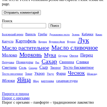
page.
Поиск
Поиск
Кабачки
Ваниль
Грибы
Болгарский перец
Дрожжевое тесто
Зелень
Какао
Лук
Картофель
Капуста
Корица
Куриное филе
Курица
Масло сливочное
Масло растительное
Морковь
Мука
Перец
Молоко
Орехи
Огурцы
Сахар
Сливки
Помидоры
Свинина
Петрушка
Рис
Сыр
Сметана
Тесто бисквитное
Соль
Творог
Специи
Чеснок
Укроп
Фарш
Тесто песочное
Томат
Уксус
Шоколад
Яйца
Яблоки
сахарная пудра
картошка
Яйцо
Пироги и пицца
Пирог с орехами
Пирог с орехами – панфорте – традиционное лакомство