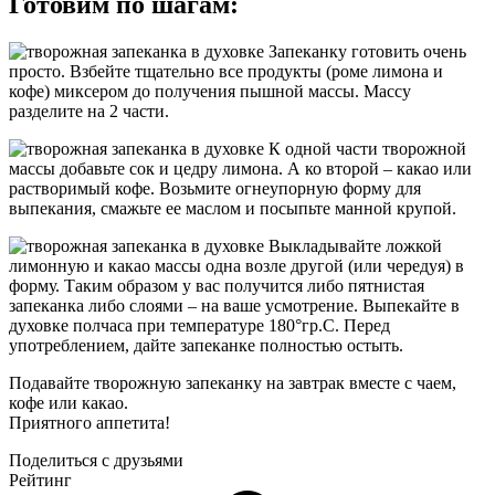
Готовим по шагам:
Запеканку готовить очень
просто. Взбейте тщательно все продукты (роме лимона и
кофе) миксером до получения пышной массы. Массу
разделите на 2 части.
К одной части творожной
массы добавьте сок и цедру лимона. А ко второй – какао или
растворимый кофе. Возьмите огнеупорную форму для
выпекания, смажьте ее маслом и посыпьте манной крупой.
Выкладывайте ложкой
лимонную и какао массы одна возле другой (или чередуя) в
форму. Таким образом у вас получится либо пятнистая
запеканка либо слоями – на ваше усмотрение. Выпекайте в
духовке полчаса при температуре 180°гр.С. Перед
употреблением, дайте запеканке полностью остыть.
Подавайте творожную запеканку на завтрак вместе с чаем,
кофе или какао.
Приятного аппетита!
Поделиться с друзьями
Рейтинг