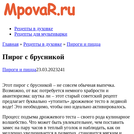
Перейти
к
контенту
Рецепты в духовке
Рецепты для мультиварки
Главная
»
Рецепты в духовке
»
Пироги и пицца
Пирог с брусникой
Пироги и пицца
23.03.2023
241
Этот пирог с брусникой – не совсем обычная выпечка.
Возможно, от вас потребуется немного храбрости и
авантюризма: шутка ли – этот старый советский рецепт
предлагает буквально «утопить» дрожжевое тесто в ледяной
воде! Это необходимо, чтобы оно идеально активировалось.
Процесс подъема дрожжевого теста – своего рода кулинарное
волшебство. Что может быть увлекательнее, чем поставить
замес на пару часов в теплый уголок и наблюдать, как он
медленно увеличивается в размерах, становится мягким и