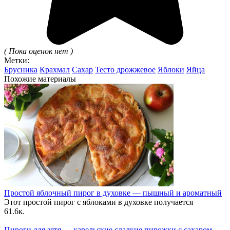
( Пока оценок нет )
Метки:
Брусника
Крахмал
Сахар
Тесто дрожжевое
Яблоки
Яйца
Похожие материалы
Простой яблочный пирог в духовке — пышный и ароматный
Этот простой пирог с яблоками в духовке получается
6
1.6к.
Пироги для зятя — карельские сладкие пирожки с сахаром