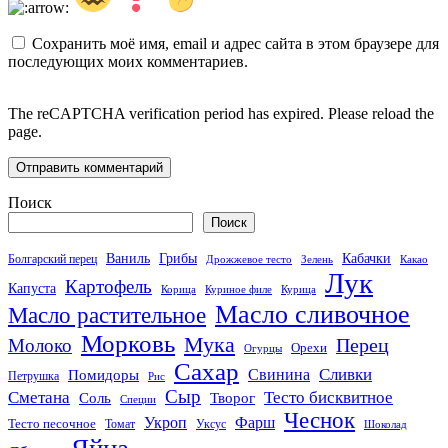
Сохранить моё имя, email и адрес сайта в этом браузере для
последующих моих комментариев.
The reCAPTCHA verification period has expired. Please reload the
page.
Поиск
Поиск
Кабачки
Ваниль
Грибы
Болгарский перец
Дрожжевое тесто
Зелень
Какао
Лук
Картофель
Капуста
Корица
Куриное филе
Курица
Масло сливочное
Масло растительное
Морковь
Мука
Перец
Молоко
Орехи
Огурцы
Сахар
Сливки
Помидоры
Свинина
Петрушка
Рис
Сыр
Сметана
Тесто бисквитное
Соль
Творог
Специи
Чеснок
Укроп
Фарш
Тесто песочное
Томат
Уксус
Шоколад