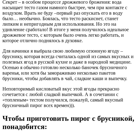
Секрет – в особом процессе дрожжевого брожения: вода
насыщает тесто газом намного быстрее, чем при контакте с
воздухом. Врать не буду –первый раз опускать его в воду
было… необычно. Боялась, что тесто раскиснет, станет
липким и непригодным для использования. Но это на
удивление сработало! В итоге у меня получилось идеальное
дрожжевое тесто, с которым было очень легко работать, и
которое отлично поднялось в духовке.
Для начинки я выбрала свою любимую сезонную ягоду –
бруснику, которая всегда считалась одной из самых вкусных и
полезных ягод в русской кухне и даже в народной медицине.
Осенью я обычно готовлю несколько баночек брусничного
варенья, или хотя бы замораживаю несколько пакетов
брусники, чтобы добавлять в чай, сладкие каши и выпечку.
Неповторимый кисловатый вкус этой ягоды прекрасно
сочетается с любой сладкой выпечкой. А в сочетании с
«топленым» тестом получился, пожалуй, самый вкусный
брусничный пирог всех времен))).
Чтобы приготовить пирог с брусникой,
понадобится: