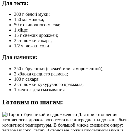
Для теста:
300 г белой муки;
150 мл молока;
50 г сливочного масла;
1 яйцо;
15 г свежих дрожжей;
2 ст. ложки сахара;
1/2 ч. ложки соли.
Для начинки:
250 г брусники (свежей или замороженной);
2 яблока среднего размера;
100 г сахара;
2 ст. ложки кукурузного крахмала;
1 желток для смазывания.
Готовим по шагам:
Для приготовления
«топленого» дрожжевого теста все ингредиенты должны быть
комнатной температуры. В большой миске смешайте опару:
теплое молоко, сахар, 3 столовые ложки просеянной муки и