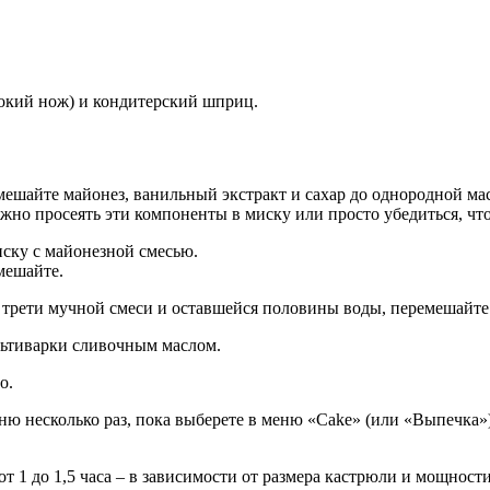
рокий нож) и кондитерский шприц.
ешайте майонез, ванильный экстракт и сахар до однородной ма
ожно просеять эти компоненты в миску или просто убедиться, ч
иску с майонезной смесью.
мешайте.
трети мучной смеси и оставшейся половины воды, перемешайте 
ьтиварки сливочным маслом.
о.
ю несколько раз, пока выберете в меню «Cake» (или «Выпечка»)
от 1 до 1,5 часа – в зависимости от размера кастрюли и мощност