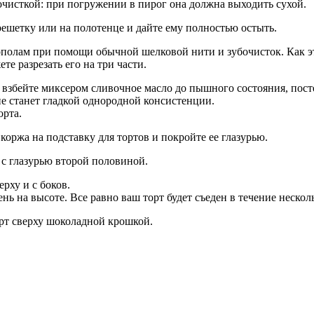
очисткой: при погружении в пирог она должна выходить сухой.
ешетку или на полотенце и дайте ему полностью остыть.
олам при помощи обычной шелковой нити и зубочисток. Как эт
е разрезать его на три части.
о взбейте миксером сливочное масло до пышного состояния, пост
не станет гладкой однородной консистенции.
орта.
ржа на подставку для тортов и покройте ее глазурью.
с глазурью второй половиной.
рху и с боков.
нь на высоте. Все равно ваш торт будет съеден в течение нескол
т сверху шоколадной крошкой.