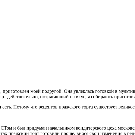
, приготовлен моей подругой. Она увлеклась готовкой в мультив
Торт действительно, потрясающий на вкус, я собираюсь приготови
и есть. Потому что рецептов пражского торта существует великое
Том и был придуман начальником кондитерского цеха московско
стах пражский торт готовили проще, внося свои изменения в рец