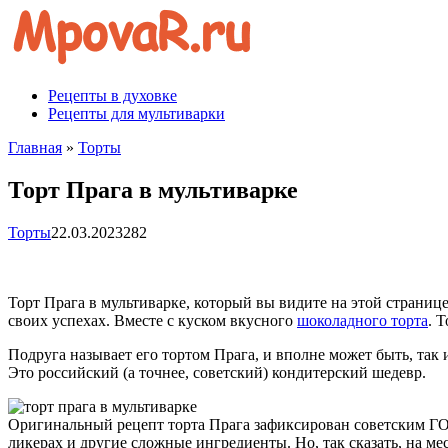
Перейти
к
контенту
Рецепты в духовке
Рецепты для мультиварки
Главная
»
Торты
Торт Прага в мультиварке
Торты
22.03.2023
282
Торт Прага в мультиварке, который вы видите на этой странице
своих успехах. Вместе с куском вкусного
шоколадного торта
. 
Подруга называет его тортом Прага, и вполне может быть, так 
Это российский (а точнее, советский) кондитерский шедевр.
Оригинальный рецепт торта Прага зафиксирован советским ГОС
ликерах и другие сложные ингредиенты. Но, так сказать, на ме