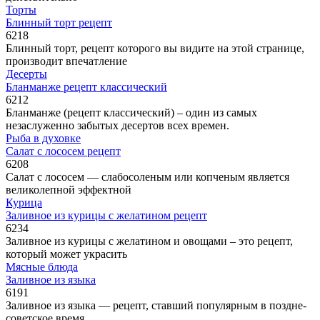
Торты
Блинный торт рецепт
6
218
Блинный торт, рецепт которого вы видите на этой странице,
производит впечатление
Десерты
Бланманже рецепт классический
6
212
Бланманже (рецепт классический) – один из самых
незаслуженно забытых десертов всех времен.
Рыба в духовке
Салат с лососем рецепт
6
208
Салат с лососем — слабосоленым или копченым является
великолепной эффектной
Курица
Заливное из курицы с желатином рецепт
6
234
Заливное из курицы с желатином и овощами – это рецепт,
который может украсить
Мясные блюда
Заливное из языка
6
191
Заливное из языка — рецепт, ставший популярным в поздне-
советское время.