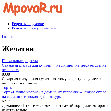
Перейти
к
контенту
Рецепты в духовке
Рецепты для мультиварки
Главная
Желатин
Пасхальные рецепты
Сахарная глазурь для кулича — не липнет, не трескается и не
осыпается
8
338
Сахарная глазурь для кулича по этому рецепту получается
именно такой, какой
Торты
Торт «Птичье молоко» в домашних условиях – нежное суфле
на желатине и шоколадная глазурь
6
217
Домашнее «Птичье молоко» — тот самый торт, ради которого
действительно