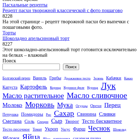
Пасхальные рецепты
Рецепт пасхи творожной классической с фото пошагово
8
228
На этой странице – рецепт творожной пасхи без выпечки с
пошаговыми фото.
Торты
Шоколадно апельсиновый торт
8
227
Этот шоколадно-апельсиновый торт готовится исключительно
на белках – влажный
Поиск
Поиск
Кабачки
Ваниль
Грибы
Болгарский перец
Дрожжевое тесто
Зелень
Какао
Лук
Картофель
Капуста
Корица
Куриное филе
Курица
Масло сливочное
Масло растительное
Морковь
Мука
Перец
Молоко
Орехи
Огурцы
Сахар
Сливки
Помидоры
Свинина
Петрушка
Рис
Сыр
Сметана
Тесто бисквитное
Соль
Творог
Специи
Чеснок
Укроп
Фарш
Тесто песочное
Томат
Уксус
Шоколад
Яйца
Яблоки
сахарная пудра
картошка
Яйцо