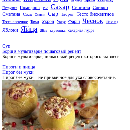
Сахар
Сливки
Помидоры
Свинина
Петрушка
Рис
Сыр
Сметана
Тесто бисквитное
Соль
Творог
Специи
Чеснок
Укроп
Фарш
Тесто песочное
Томат
Уксус
Шоколад
Яйца
Яблоки
сахарная пудра
картошка
Яйцо
Суп
Борщ в мультиварке пошаговый рецепт
Борщ в мультиварке, пошаговый рецепт которого вы здесь
Пироги и пицца
Пирог без муки
Пирог без муки – не привычное для уха словосочетание.