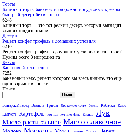
Торты
Блинный торт с бананом и творожно-йогуртовым кремом —
быстрый десерт без выпечки
6
248
Блинный торт — это тот редкий десерт, который выглядит
«как из кондитерской»
Десерты
Рецепт конфет трюфель в домашних условиях
6
210
Рецепт конфет трюфель в домашних условиях очень прост!
Нужны всего 3 ингредиента
Кексы
Банановый кекс рецепт
7
252
Банановый кекс, рецепт которого вы здесь видите, это еще
один вариант выпечки
Поиск
Поиск
Кабачки
Ваниль
Грибы
Болгарский перец
Дрожжевое тесто
Зелень
Какао
Лук
Картофель
Капуста
Корица
Куриное филе
Курица
Масло сливочное
Масло растительное
Морковь
Мука
Перец
Молоко
Орехи
Огурцы