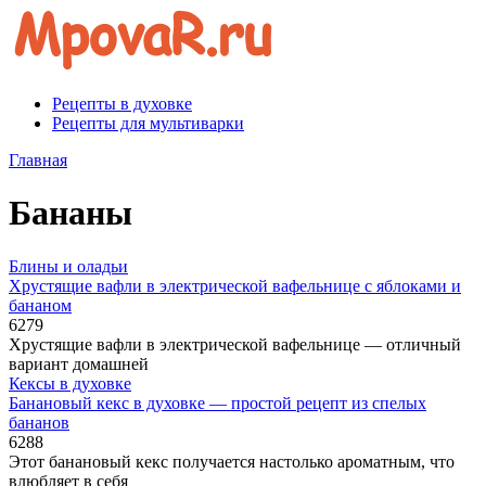
Перейти
к
контенту
Рецепты в духовке
Рецепты для мультиварки
Главная
Бананы
Блины и оладьи
Хрустящие вафли в электрической вафельнице с яблоками и
бананом
6
279
Хрустящие вафли в электрической вафельнице — отличный
вариант домашней
Кексы в духовке
Банановый кекс в духовке — простой рецепт из спелых
бананов
6
288
Этот банановый кекс получается настолько ароматным, что
влюбляет в себя