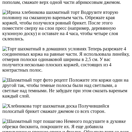
пополам, смажьте верх одной части абрикосовым джемом.
Водрузите вторую
половину на смазанную вареньем часть. Обрежьте края
коржей, чтобы получился ровный брикет. После этого
поместите сверху на слои пресс (например, деревянную
кухонную доску) и оставьте на 4 часа, чтобы четыре слоя
склеились.
Теперь разрежьте 4
соединенных коржа на равные части. Я использовала линейку,
отмерив полоски одинаковой ширины в 2,5 см. У вас
получится несколько плоских коржей, состоящих из 4
контрастных полос.
Положите эти коржи один на
другой так, чтобы темные полосы были над светлыми, а
светлые над темными. Не забудьте при этом смазать вареньем
каждый слой.
Получившийся
полосатый брикет смажьте джемом со всех сторон.
Немного подсушите в духовке
обрезки бисквита, покрошите их. Я еще добавила
измельченные грецкие орехи и фундук. Обсыпьте торт со всех