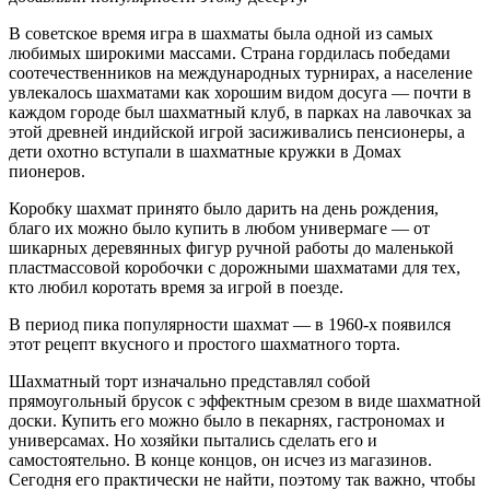
В советское время игра в шахматы была одной из самых
любимых широкими массами. Страна гордилась победами
соотечественников на международных турнирах, а население
увлекалось шахматами как хорошим видом досуга — почти в
каждом городе был шахматный клуб, в парках на лавочках за
этой древней индийской игрой засиживались пенсионеры, а
дети охотно вступали в шахматные кружки в Домах
пионеров.
Коробку шахмат принято было дарить на день рождения,
благо их можно было купить в любом универмаге — от
шикарных деревянных фигур ручной работы до маленькой
пластмассовой коробочки с дорожными шахматами для тех,
кто любил коротать время за игрой в поезде.
В период пика популярности шахмат — в 1960-х появился
этот рецепт вкусного и простого шахматного торта.
Шахматный торт изначально представлял собой
прямоугольный брусок с эффектным срезом в виде шахматной
доски. Купить его можно было в пекарнях, гастрономах и
универсамах. Но хозяйки пытались сделать его и
самостоятельно. В конце концов, он исчез из магазинов.
Сегодня его практически не найти, поэтому так важно, чтобы