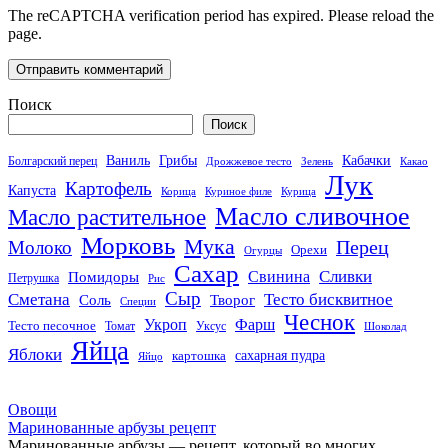
The reCAPTCHA verification period has expired. Please reload the
page.
Поиск
Поиск
Кабачки
Ваниль
Грибы
Болгарский перец
Дрожжевое тесто
Зелень
Какао
Лук
Картофель
Капуста
Корица
Куриное филе
Курица
Масло сливочное
Масло растительное
Морковь
Мука
Перец
Молоко
Орехи
Огурцы
Сахар
Сливки
Помидоры
Свинина
Петрушка
Рис
Сыр
Сметана
Тесто бисквитное
Соль
Творог
Специи
Чеснок
Укроп
Фарш
Тесто песочное
Томат
Уксус
Шоколад
Яйца
Яблоки
сахарная пудра
картошка
Яйцо
Овощи
Маринованные арбузы рецепт
Маринованные арбузы — рецепт, который во многих