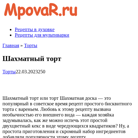
Перейти
к
контенту
Рецепты в духовке
Рецепты для мультиварки
Главная
»
Торты
Шахматный торт
Торты
22.03.2023
250
Шахматный торт или торт Шахматная доска — это
популярный в советское время рецепт простого бисквитного
торта с вареньем. Любовь к этому рецепту вызвана
необычностью его внешнего вида — каждая хозяйка
задумывалась, как же можно испечь этот простой
двухцветный кекс в виде чередующихся квадратиков? Ну, а
простота приготовления и скромный набор ингредиентов
добавляли популярности этому десерту.