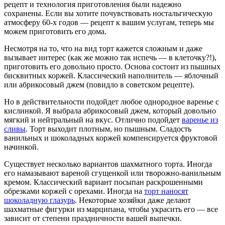
рецепт и технология приготовления были надежно
сохранены. Если вы хотите почувствовать ностальгическую
атмосферу 60-х годов — рецепт к вашим услугам, теперь мы
можем приготовить его дома.
Несмотря на то, что на вид торт кажется сложным и даже
вызывает интерес (как же можно так испечь — в клеточку?!),
приготовить его довольно просто. Основа состоит из пышных
бисквитных коржей. Классический наполнитель — яблочный
или абрикосовый джем (повидло в советском рецепте).
Но в действительности подойдет любое однородное варенье с
кислинкой. Я выбрала абрикосовый джем, который довольно
мягкий и нейтральный на вкус. Отлично подойдет
варенье из
сливы
. Торт выходит плотным, но пышным. Сладость
ванильных и шоколадных коржей компенсируется фруктовой
начинкой.
Существует несколько вариантов шахматного торта. Иногда
его намазывают вареной сгущенкой или творожно-ванильным
кремом. Классический вариант посыпан раскрошенными
обрезками коржей с орехами. Иногда на
торт наносят
шоколадную глазурь
. Некоторые хозяйки даже делают
шахматные фигурки из марципана, чтобы украсить его — все
зависит от степени праздничности вашей выпечки.