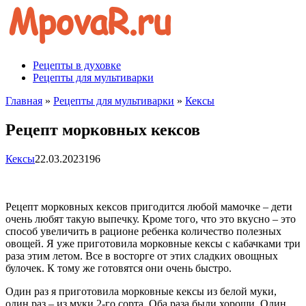
Перейти
к
контенту
Рецепты в духовке
Рецепты для мультиварки
Главная
»
Рецепты для мультиварки
»
Кексы
Рецепт морковных кексов
Кексы
22.03.2023
196
Рецепт морковных кексов пригодится любой мамочке – дети
очень любят такую выпечку. Кроме того, что это вкусно – это
способ увеличить в рационе ребенка количество полезных
овощей. Я уже приготовила морковные кексы с кабачками три
раза этим летом. Все в восторге от этих сладких овощных
булочек. К тому же готовятся они очень быстро.
Один раз я приготовила морковные кексы из белой муки,
один раз – из муки 2-го сорта. Оба раза были хороши. Один