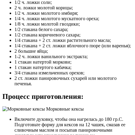
1/2 ч. ложки соли;
2 ч. ложки молотой корицы;
1/2 ч. ложки молотого имбиря;
1/4 ч. ложки молотого мускатного ореха;
1/8 ч. ложки молотой гвоздики;
1/2 стакана белого сахара;
1/2 стакана коричневого сахара;
1/4 стакана + 2 ст. ложки растительного масла;
1/4 стакана + 2 ст. ложки яблочного пюре (или варенья);
2 большие яйца;
1-2 ч. ложки ванильного экстракта;
1 стакан натертой моркови;
1 стакан натертого кабачка;
3/4 стакана измельченных орехов;
2 ст. ложки панировочных сухарей или молотого
печенья.
Процесс приготовления:
Включите духовку, чтобы она нагрелась до 180 гр.С.
Подготовьте форму для кексов на 12 чашек, смазав ее
сливочным маслом и посыпав панировочными