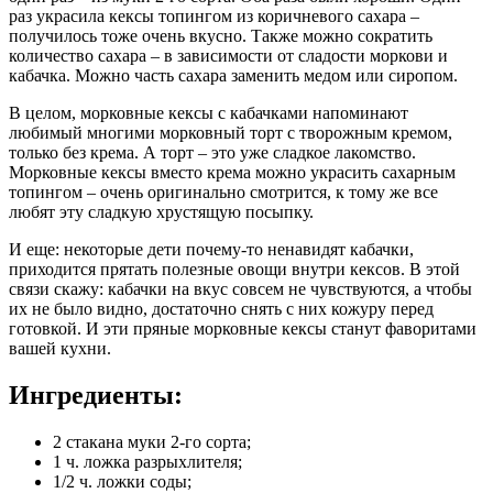
раз украсила кексы топингом из коричневого сахара –
получилось тоже очень вкусно. Также можно сократить
количество сахара – в зависимости от сладости моркови и
кабачка. Можно часть сахара заменить медом или сиропом.
В целом, морковные кексы с кабачками напоминают
любимый многими морковный торт с творожным кремом,
только без крема. А торт – это уже сладкое лакомство.
Морковные кексы вместо крема можно украсить сахарным
топингом – очень оригинально смотрится, к тому же все
любят эту сладкую хрустящую посыпку.
И еще: некоторые дети почему-то ненавидят кабачки,
приходится прятать полезные овощи внутри кексов. В этой
связи скажу: кабачки на вкус совсем не чувствуются, а чтобы
их не было видно, достаточно снять с них кожуру перед
готовкой. И эти пряные морковные кексы станут фаворитами
вашей кухни.
Ингредиенты:
2 стакана муки 2-го сорта;
1 ч. ложка разрыхлителя;
1/2 ч. ложки соды;