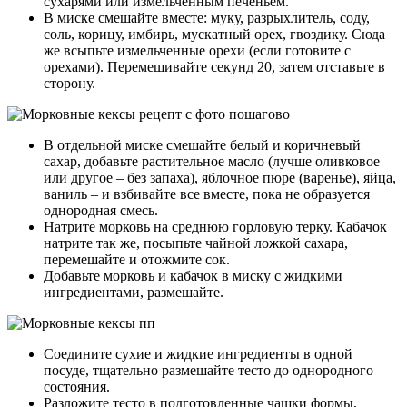
сухарями или измельченным печеньем.
В миске смешайте вместе: муку, разрыхлитель, соду,
соль, корицу, имбирь, мускатный орех, гвоздику. Сюда
же всыпьте измельченные орехи (если готовите с
орехами). Перемешивайте секунд 20, затем отставьте в
сторону.
В отдельной миске смешайте белый и коричневый
сахар, добавьте растительное масло (лучше оливковое
или другое – без запаха), яблочное пюре (варенье), яйца,
ваниль – и взбивайте все вместе, пока не образуется
однородная смесь.
Натрите морковь на среднюю горловую терку. Кабачок
натрите так же, посыпьте чайной ложкой сахара,
перемешайте и отожмите сок.
Добавьте морковь и кабачок в миску с жидкими
ингредиентами, размешайте.
Соедините сухие и жидкие ингредиенты в одной
посуде, тщательно размешайте тесто до однородного
состояния.
Разложите тесто в подготовленные чашки формы,