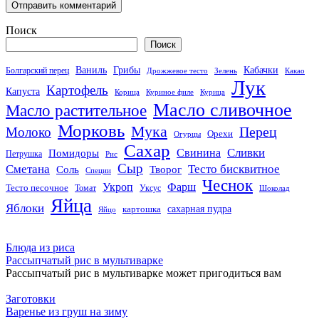
Поиск
Поиск
Кабачки
Ваниль
Грибы
Болгарский перец
Дрожжевое тесто
Зелень
Какао
Лук
Картофель
Капуста
Корица
Куриное филе
Курица
Масло сливочное
Масло растительное
Морковь
Мука
Перец
Молоко
Орехи
Огурцы
Сахар
Сливки
Помидоры
Свинина
Петрушка
Рис
Сыр
Сметана
Тесто бисквитное
Соль
Творог
Специи
Чеснок
Укроп
Фарш
Тесто песочное
Томат
Уксус
Шоколад
Яйца
Яблоки
сахарная пудра
картошка
Яйцо
Блюда из риса
Рассыпчатый рис в мультиварке
Рассыпчатый рис в мультиварке может пригодиться вам
Заготовки
Варенье из груш на зиму