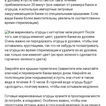
в духовку и пусть они остаются там в течение
приблизительно 20 минут (все зависит от размера банок и
огурцов, я использую импортные литровые
закручивающиеся банки со специальными крышками. Если
ваши банки более вместительны, увеличьте соответственно
время стерилизации).
После
того, как огурцы изменят цвет, удалите банки из духовки.
Очень важно не передержать огурцы в духовке, чтобы они
оставались хрустящими, так что не забудьте посматривать
на огурцы во время стерилизации и удалите их из духовки,
как только они изменят цвет (из ярко зеленого сделаются
горчично-зеленого цвета).
Закройте все крышки герметично (завинтите или закатайте
ключом) и переверните банки вверх дном. Накройте их
полотенцем (или покрывалом) и пусть они стоят в таком
виде в течение 4–5 часов. В горячей воде огурцы будут
«доходить», поэтому важно, чтобы они остывали медленно.
Готовые маринованные огурцы храните в прохладном месте
(в погребе, в кладовке). Особенно важно, чтобы они
перестояли летнюю жару в городской квартире (я на период