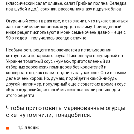
(классический салат оливье, салат Грибная поляна, Селедка
под шубой и др.), солянки, рассольника, азу и других блюд.
Огуречный сезон в разгаре, а это значит, что нужно заняться
заготовкой маринованных огурцов на зиму. Приведенный
ниже рецепт используют в моей семье очень давно – еще с
90-х годов – получалось всегда отлично.
Необычность рецепта заключается в использовании
кетчупа или поварского соуса. Я использую популярный на
Украине томатный соус «Чумак», приготовленный из
отборных херсонских помидоров без красителей и
консервантов, как гласит надпись на упаковке. Он и в самом
деле очень хорош. Но, думаю, подойдет и какой-нибудь
другой, например, популярный еще с советских времен соус
«Краснодарский», который мы использовали раньше для
этого рецепта.
Чтобы приготовить маринованные огурцы
с кетчупом чили, понадобится:
1,5 л воды;