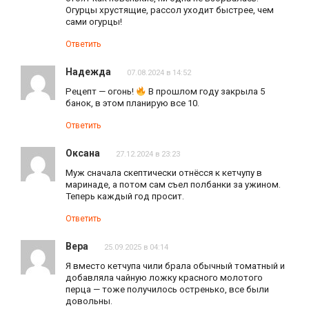
Огурцы хрустящие, рассол уходит быстрее, чем
сами огурцы!
Ответить
Надежда
07.08.2024 в 14:52
Рецепт — огонь!
В прошлом году закрыла 5
банок, в этом планирую все 10.
Ответить
Оксана
27.12.2024 в 23:23
Муж сначала скептически отнёсся к кетчупу в
маринаде, а потом сам съел полбанки за ужином.
Теперь каждый год просит.
Ответить
Вера
25.09.2025 в 04:14
Я вместо кетчупа чили брала обычный томатный и
добавляла чайную ложку красного молотого
перца — тоже получилось остренько, все были
довольны.