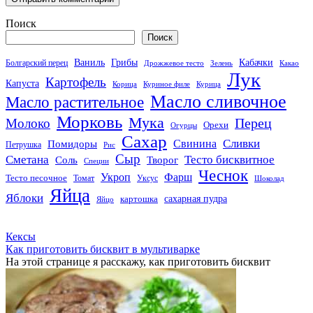
Поиск
Поиск
Кабачки
Ваниль
Грибы
Болгарский перец
Дрожжевое тесто
Зелень
Какао
Лук
Картофель
Капуста
Корица
Куриное филе
Курица
Масло сливочное
Масло растительное
Морковь
Мука
Перец
Молоко
Орехи
Огурцы
Сахар
Сливки
Помидоры
Свинина
Петрушка
Рис
Сыр
Сметана
Тесто бисквитное
Соль
Творог
Специи
Чеснок
Укроп
Фарш
Тесто песочное
Томат
Уксус
Шоколад
Яйца
Яблоки
сахарная пудра
картошка
Яйцо
Кексы
Как приготовить бисквит в мультиварке
На этой странице я расскажу, как приготовить бисквит