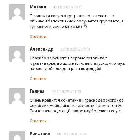
Михаил
13.08.2024 в 15:15
Пекинская капуста тут реально спасает — с
обычной белокочанной получается грубовато, а
тут мягко и сочно выходит 👌
Ответить
Александр
29.08.2024 в 07:19
Спасибо за рецепт! Впервые готовила в
мультиварке, вышло настолько вкусно, что муж
просил добавки два раза подряд 😄
Ответить
Галина
12.04.2025 в 01:23
Очень нравится сочетание «Краснодарского» со
сливками — кислинка и нежность прям в точку.
Единственное, я ещё лаврушку бросаю в соус.
Ответить
Кристина
06.10.2025 в 17:32