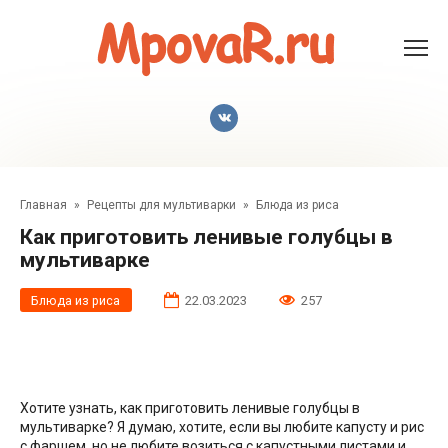
Перейти
к
контенту
Главная
»
Рецепты для мультиварки
»
Блюда из риса
Как приготовить ленивые голубцы в
мультиварке
Блюда из риса
22.03.2023
257
Хотите узнать, как приготовить ленивые голубцы в
мультиварке? Я думаю, хотите, если вы любите капусту и рис
с фаршем, но не любите возиться с капустными листами и