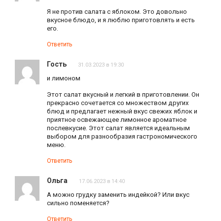
Я не против салата с яблоком. Это довольно
вкусное блюдо, и я люблю приготовлять и есть
его.
Ответить
Гость
31.03.2023 в 19:30
и лимоном
Этот салат вкусный и легкий в приготовлении. Он
прекрасно сочетается со множеством других
блюд и предлагает нежный вкус свежих яблок и
приятное освежающее лимонное ароматное
послевкусие. Этот салат является идеальным
выбором для разнообразия гастрономического
меню.
Ответить
Ольга
17.06.2023 в 14:40
А можно грудку заменить индейкой? Или вкус
сильно поменяется?
Ответить