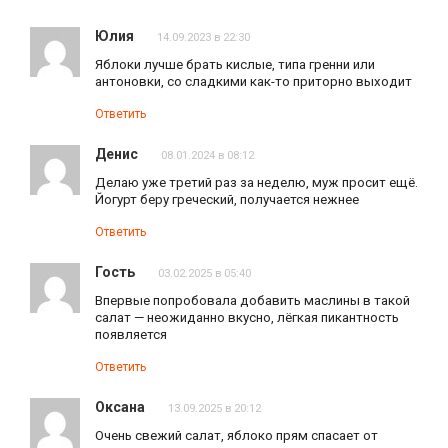
Юлия
14.09.2023 в 22:30
Яблоки лучше брать кислые, типа гренни или
антоновки, со сладкими как-то приторно выходит
Ответить
Денис
08.01.2024 в 08:12
Делаю уже третий раз за неделю, муж просит ещё.
Йогурт беру греческий, получается нежнее
Ответить
Гость
03.02.2025 в 05:40
Впервые попробовала добавить маслины в такой
салат — неожиданно вкусно, лёгкая пикантность
появляется
Ответить
Оксана
13.09.2025 в 20:12
Очень свежий салат, яблоко прям спасает от