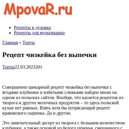
Перейти
к
контенту
Рецепты в духовке
Рецепты для мультиварки
Главная
»
Торты
Рецепт чизкейка без выпечки
Торты
22.03.2023
201
Совершенно шикарный рецепт чизкейка без выпечки с
ягодами клубники и взбитыми сливками найден мною на
одном из польских сайтов. Вообще, что касается рецептов из
творога и других молочных продуктов – то здесь польской
кухне нет равных. Взять хотя бы потрясающий рецепт
краковского сырника. Да и другие.
Это замечательный десерт из творога с большим количеством
клубники, а также основой из белого печенья, смешанного с