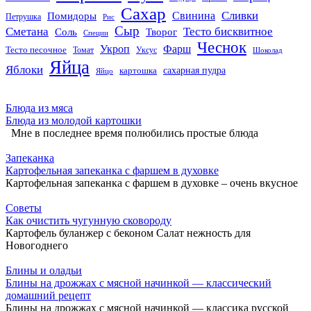
Сахар
Сливки
Помидоры
Свинина
Петрушка
Рис
Сыр
Сметана
Тесто бисквитное
Соль
Творог
Специи
Чеснок
Укроп
Фарш
Тесто песочное
Томат
Уксус
Шоколад
Яйца
Яблоки
сахарная пудра
картошка
Яйцо
Блюда из мяса
Блюда из молодой картошки
Мне в последнее время полюбились простые блюда
Запеканка
Картофельная запеканка с фаршем в духовке
Картофельная запеканка с фаршем в духовке – очень вкусное
Советы
Как очистить чугунную сковороду
Картофель буланжер с беконом Салат нежность для
Новогоднего
Блины и оладьи
Блины на дрожжах с мясной начинкой — классический
домашний рецепт
Блины на дрожжах с мясной начинкой — классика русской