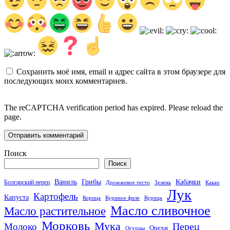
Сохранить моё имя, email и адрес сайта в этом браузере для
последующих моих комментариев.
The reCAPTCHA verification period has expired. Please reload the
page.
Поиск
Поиск
Кабачки
Ваниль
Грибы
Болгарский перец
Дрожжевое тесто
Зелень
Какао
Лук
Картофель
Капуста
Корица
Куриное филе
Курица
Масло сливочное
Масло растительное
Морковь
Мука
Перец
Молоко
Орехи
Огурцы