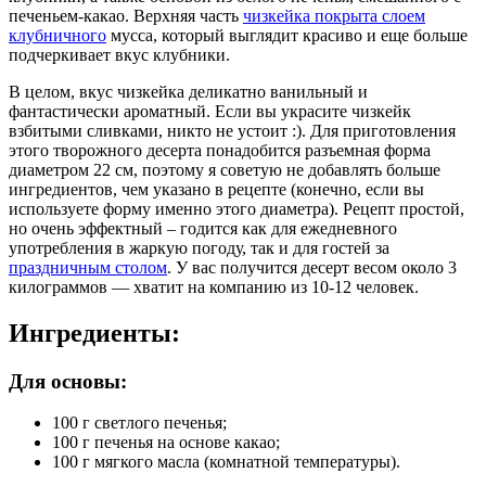
печеньем-какао. Верхняя часть
чизкейка покрыта слоем
клубничного
мусса, который выглядит красиво и еще больше
подчеркивает вкус клубники.
В целом, вкус чизкейка деликатно ванильный и
фантастически ароматный. Если вы украсите чизкейк
взбитыми сливками, никто не устоит :). Для приготовления
этого творожного десерта понадобится разъемная форма
диаметром 22 см, поэтому я советую не добавлять больше
ингредиентов, чем указано в рецепте (конечно, если вы
используете форму именно этого диаметра). Рецепт простой,
но очень эффектный – годится как для ежедневного
употребления в жаркую погоду, так и для гостей за
праздничным столом
. У вас получится десерт весом около 3
килограммов — хватит на компанию из 10-12 человек.
Ингредиенты:
Для основы:
100 г светлого печенья;
100 г печенья на основе какао;
100 г мягкого масла (комнатной температуры).