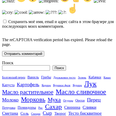
Сохранить моё имя, email и адрес сайта в этом браузере для
последующих моих комментариев.
The reCAPTCHA verification period has expired. Please reload the
page.
Поиск
Поиск
Кабачки
Ваниль
Грибы
Болгарский перец
Дрожжевое тесто
Зелень
Какао
Лук
Картофель
Капуста
Корица
Куриное филе
Курица
Масло сливочное
Масло растительное
Морковь
Мука
Перец
Молоко
Орехи
Огурцы
Сахар
Сливки
Помидоры
Свинина
Петрушка
Рис
Сыр
Сметана
Тесто бисквитное
Соль
Творог
Специи