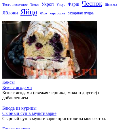
Чеснок
Укроп
Фарш
Тесто песочное
Томат
Уксус
Шоколад
Яйца
Яблоки
сахарная пудра
картошка
Яйцо
Кексы
Кекс с ягодами
Кекс с ягодами (свежая черника, можно другие) с
добавлением
Блюда из курицы
Сырный суп в мультиварке
Сырный суп в мультиварке приготовила моя сестра.
Блюда из мяса