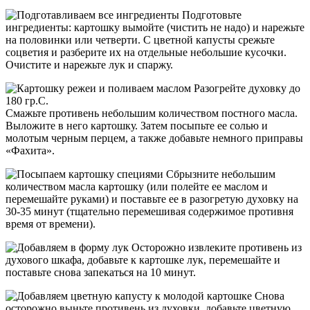
Подготовьте
ингредиенты: картошку вымойте (чистить не надо) и нарежьте
на половинки или четверти. С цветной капусты срежьте
соцветия и разберите их на отдельные небольшие кусочки.
Очистите и нарежьте лук и спаржу.
Разогрейте духовку до
180 гр.С.
Смажьте противень небольшим количеством постного масла.
Выложите в него картошку. Затем посыпьте ее солью и
молотым черным перцем, а также добавьте немного приправы
«Фахита».
Сбрызните небольшим
количеством масла картошку (или полейте ее маслом и
перемешайте руками) и поставьте ее в разогретую духовку на
30-35 минут (тщательно перемешивая содержимое противня
время от времени).
Осторожно извлеките противень из
духового шкафа, добавьте к картошке лук, перемешайте и
поставьте снова запекаться на 10 минут.
Снова
осторожно выньте противень из духовки, добавьте цветную