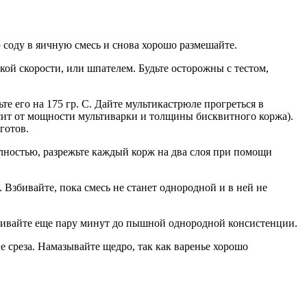
соду в яичную смесь и снова хорошо размешайте.
кой скорости, или шпателем. Будьте осторожны с тестом,
е его на 175 гр. C. Дайте мультикастрюле прогреться в
висит от мощности мультиварки и толщины бисквитного коржа).
готов.
лностью, разрежьте каждый корж на два слоя при помощи
Взбивайте, пока смесь не станет однородной и в ней не
збивайте еще пару минут до пышной однородной консистенции.
е среза. Намазывайте щедро, так как варенье хорошо