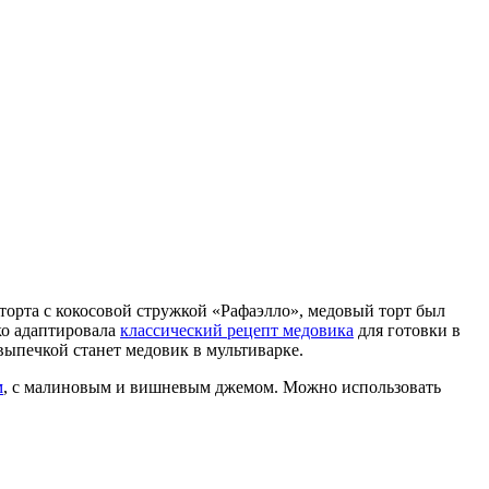
 торта с кокосовой стружкой «Рафаэлло», медовый торт был
ко адаптировала
классический рецепт медовика
для готовки в
 выпечкой станет медовик в мультиварке.
м
, с малиновым и вишневым джемом. Можно использовать