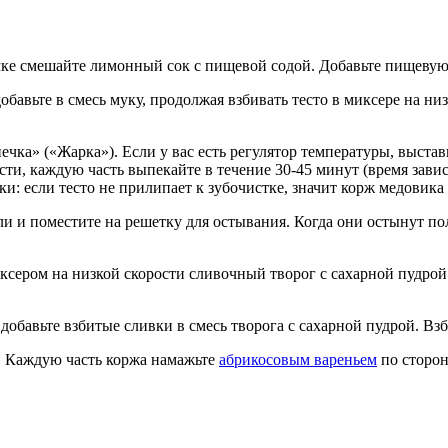
е смешайте лимонный сок с пищевой содой. Добавьте пищевую 
бавьте в смесь муку, продолжая взбивать тесто в миксере на низ
а» («Жарка»). Если у вас есть регулятор температуры, выставьт
части, каждую часть выпекайте в течение 30-45 минут (время за
: если тесто не прилипает к зубочистке, значит корж медовика 
 и поместите на решетку для остывания. Когда они остынут по
сером на низкой скорости сливочный творог с сахарной пудрой. 
добавьте взбитые сливки в смесь творога с сахарной пудрой. В
. Каждую часть коржа намажьте
абрикосовым вареньем
по сторон