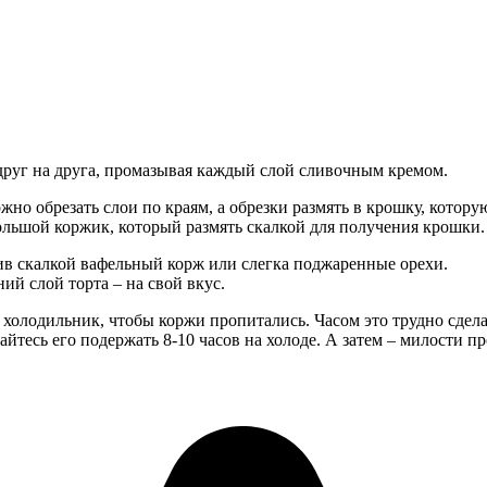
друг на друга, промазывая каждый слой сливочным кремом.
жно обрезать слои по краям, а обрезки размять в крошку, котор
большой коржик, который размять скалкой для получения крошки.
ив скалкой вафельный корж или слегка поджаренные орехи.
й слой торта – на свой вкус.
 холодильник, чтобы коржи пропитались. Часом это трудно сдел
райтесь его подержать 8-10 часов на холоде. А затем – милости п